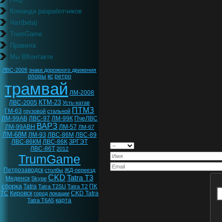
Команда разработчиков
Чат(beta)
TrumGame
Правила
Мы ВКонтакте
ЛВС-2009
знаки дорожного движения
опоры
кс
ретро
трамвай
ЛМ-2008
КТМ-23
ЛВС-2005
Усть-катав
ПТМЗ
ГМ-63
грузовой
стальной
ЛМ-99АВ
ЛВС-97
ЛМ-99К
ПчеЛВС
ВАРЗ
ЛМ-99АВН
ЛМ-57
ЛМ-67
ЛМ-68М
ЛМ-93
ЛВС-86М
ЛВС-89
ЛВС-86КМ
ЛВС-86К
ЗРГЭТ
ЛВС-86Т
2012
TrumGame
Петрозаводск
столбы
ЖД-переезд
CKD
Tatra T3
Меденск
Skype
сборка
Tatra
ПК
Tatra T2SU
Tatra T2
ТС
Кировск
CKD Tatra
город
локации
карта
Tatra T6A5