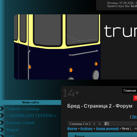
Пятница, 07.08.2026, 
Приветствую Вас
Без
Главная
Т
Меню сайта
Бред - Страница 2 - Форум
Главная страница
>>DOWNLOAD CENTER<<
[
Ли
Каталог статей
2
Страница
2
из
2
«
1
Форум
»
Archives
»
Архив моделей
»
Бред
(... 
Форум
FAQ
Бред