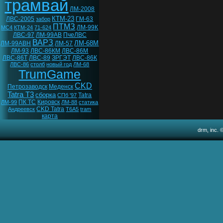
трамвай
ЛМ-2008
КТМ-23
ЛВС-2005
ГМ-63
забор
ПТМЗ
ЛМ-99К
МС4
КТМ-24
71-624
ЛВС-97
ЛМ-99АВ
ПчеЛВС
ВАРЗ
ЛМ-68М
ЛМ-99АВН
ЛМ-57
ЛМ-93
ЛВС-86КМ
ЛВС-86М
ЛВС-86Т
ЛВС-89
ЗРГЭТ
ЛВС-86К
ЛВС-86
столб
новый год
ЛМ-68
TrumGame
CKD
Петрозаводск
Меденск
Tatra T3
сборка
Tatra
СПб '97
ПК ТС
Кировск
ЛМ-99
ЛМ-88
статика
CKD Tatra
Андреевск
T6A5
tram
карта
drm, inc. 