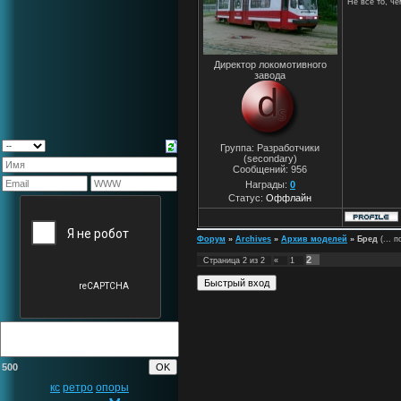
Не все то, че
Директор локомотивного
завода
Группа: Разработчики
(secondary)
Сообщений:
956
Награды:
0
Статус:
Оффлайн
Форум
»
Archives
»
Архив моделей
»
Бред
(... 
2
Страница
2
из
2
«
1
500
кс
ретро
опоры