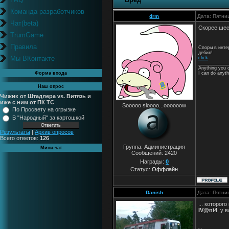
Команда разработчиков
drm
Дата: Пятни
Чат(beta)
Скорее шес
TrumGame
Правила
Споры в инте
дебил!
Мы ВКонтакте
click
____________
Anything you c
I can do anyth
Форма входа
Наш опрос
Чижик от Штадлера vs. Витязь и
иже с ним от ПК ТС
Sooooo sloooo...oooooow
По Просвету на огрызке
В "Народный" за картошкой
Результаты
|
Архив опросов
Всего ответов:
126
Группа: Администрация
Мини-чат
Сообщений:
2420
Награды:
0
Статус:
Оффлайн
Danish
Дата: Пятни
... которого 
IV@ni4
, у 