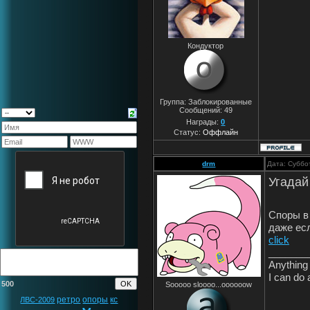
Кондуктор
Группа: Заблокированные
Сообщений:
49
Награды:
0
Статус:
Оффлайн
drm
Дата: Суббо
Угадай
Споры в
даже ес
click
_______
Anything 
I can do 
500
Sooooo sloooo...oooooow
ретро
опоры
кс
ЛВС-2009