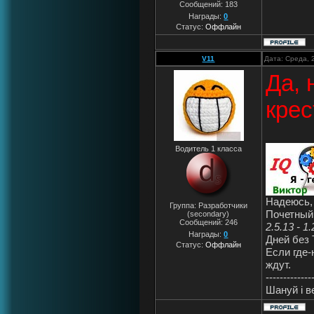
Сообщений:
183
Награды:
0
Статус:
Оффлайн
V11
Дата: Среда, 
Да, 
крес
Водитель 1 класса
Надеюсь, 
Группа: Разработчики
Почетный
(secondary)
Сообщений:
246
2.5.13 - 1.
Награды:
0
Дней без 
Статус:
Оффлайн
Если где-
ждут.
-------------
Шануй i 