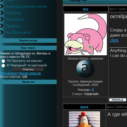
Команда разработчиков
drm
Дата: Суббо
Чат(beta)
октябр
TrumGame
Правила
Споры в
Мы ВКонтакте
даже ес
click
Форма входа
_______
Наш опрос
Anything 
Чижик от Штадлера vs. Витязь и
I can do 
иже с ним от ПК ТС
Sooooo sloooo...oooooow
По Просвету на огрызке
В "Народный" за картошкой
Результаты
|
Архив опросов
Всего ответов:
126
Группа: Администрация
Мини-чат
Сообщений:
2420
Награды:
0
Статус:
Оффлайн
akord
Дата: Суббота
А где е