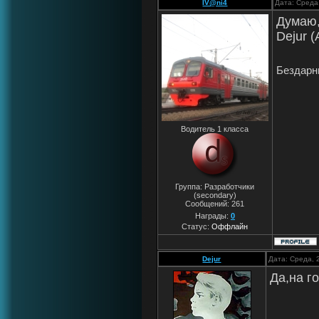
IV@ni4
Дата: Среда
Думаю, 
Dejur (
Бездарны
Водитель 1 класса
Группа: Разработчики
(secondary)
Сообщений:
261
Награды:
0
Статус:
Оффлайн
Dejur
Дата: Среда, 
Да,на г