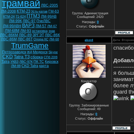
трамвай
ЛВС-2005
КТМ-23
ЛМ-2008
ГМ-63
Усть-катав
Группа: Администрация
ПТМЗ
ЛМ-99АВ
КТМ-24
71-624
Сообщений:
2420
ЛМ-99К
ЛВС-97
ПчеЛВС
Награды:
0
ВАРЗ
ЛМ-99АВН
ЛМ-57
ЛМ-67
Статус:
Оффлайн
ЛМ-68М
ЛМ-93
остановка
знак
ЛВС-86КМ
ЛВС-89
ЗРГЭТ
ЛВС-86К
ЛВС-86М
ЛВС-86Т
Опора КС
ЛМ-68
akord
Дата: Вторник
TrumGame
спасибо
Петрозаводск
Меденск
ЖД
Skype
CKD
Tatra T3
сборка
СПб 20!8
Добавл
Tatra
ПК ТС
Кировск
УКВЗ
ЛВС-97К
CKD Tatra
карта
-----------
ЛМ-88
я больш
занимат
Кондуктор
более л
guard th
Группа: Заблокированные
Сообщений:
49
Награды:
0
Статус:
Оффлайн
С