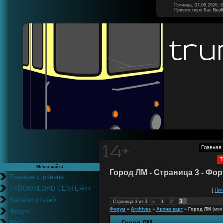
Пятница, 07.08.2026, 
Приветствую Вас
Без
Главная
Т
Меню сайта
Город ЛМ - Страница 3 - Фо
Главная страница
>>DOWNLOAD CENTER<<
[
Ли
Каталог статей
3
Страница
3
из
3
«
1
2
Форум
»
Archives
»
Архив карт
»
Город ЛМ
(моя
Форум
FAQ
Город ЛМ