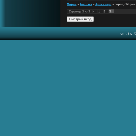
Форум
»
Archives
»
Архив карт
»
Город ЛМ
(моя
3
Страница
3
из
3
«
1
2
drm, inc. 