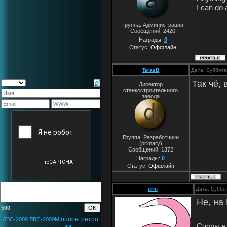
I can do 
Группа: Администрация
Сообщений:
2420
Награды:
0
Статус:
Оффлайн
TarasB
Дата: Суббота
Так чё,
Директор
станкостроительного
завода
Группа: Разработчики
(primary)
Сообщений:
1372
Награды:
0
Статус:
Оффлайн
drm
Дата: Суббо
Не, на
500
опоры
ретро
ЛВС-2009
ЛВС-2009М
Споры в