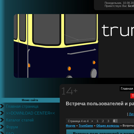
Понедельник, 10.08.20
Приветствую Вас
Без
Главная
Т
Меню сайта
Встреча пользователей и ра
Главная страница
>>DOWNLOAD CENTER<<
[
Ли
Каталог статей
4
Страница
4
из
4
«
1
2
3
Форум
»
TrumGame
»
Общие вопросы
»
Встреча
Форум
FAQ
Встреча пользователей и разр