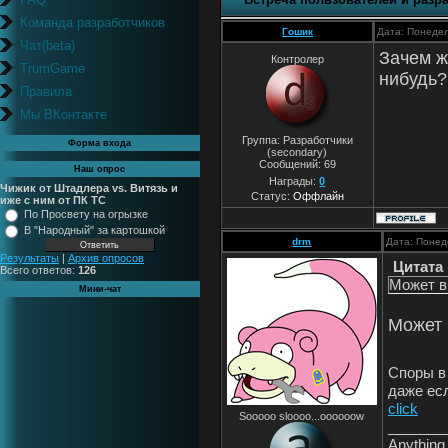
Команда разработчиков
Гошик
Дата: Понедел
Чат(beta)
Зачем ж
Контролер
TrumGame
нибудь?
Правила
Мы ВКонтакте
Группа: Разработчики
Форма входа
(secondary)
Сообщений:
69
Наш опрос
Награды:
0
Чижик от Штадлера vs. Витязь и
Статус:
Оффлайн
иже с ним от ПК ТС
По Просвету на огрызке
В "Народный" за картошкой
drm
Дата: Понед
Результаты
|
Архив опросов
Цитата
Всего ответов:
126
Может в
Мини-чат
Может
Споры в
даже ес
click
Sooooo sloooo...oooooow
_______
Anything 