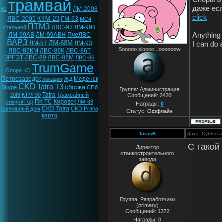
трамвай
даже ес
кс
ЛМ-2008
click
КТМ-23
ЛВС-2005
ГМ-63
МС4
_______
ПТМЗ
ЛВС-97
ЛМ-99К
стальной
Anything 
ЛМ-99АВ
ЛМ-99АВН
ПчеЛВС
ВАРЗ
ЛМ-68М
I can do 
ЛМ-57
ЛМ-93
Sooooo sloooo...oooooow
ЛВС-86КМ
ЛВС-86К
ЛВС-86Т
ЗРГЭТ
ЛВС-89
ЛВС-86М
ЛВС-86
TrumGame
Опора КС
Петрозаводск
Меденск
локация
ЖД
CKD
Tatra T3
сборка
Skype
СПб
Группа: Администрация
Tatra
20!8
КТМ-30
Трамвайный
Сообщений:
2420
ПК ТС
Кировск
симулятор
ЛМ-88
Награды:
0
CKD Tatra
панельный дом
CKD Praha
Статус:
Оффлайн
карта
TarasB
Дата: Суббота
С такой
Директор
станкостроительного
завода
Группа: Разработчики
(primary)
Сообщений:
1372
Награды:
0