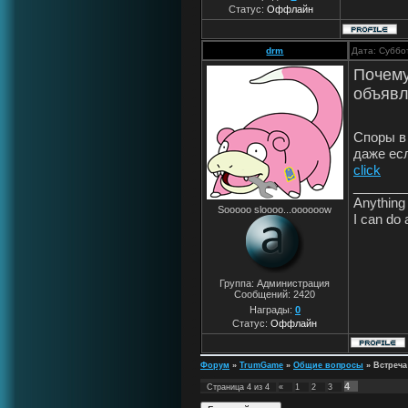
Статус:
Оффлайн
drm
Дата: Суббо
Почему
объявл
Споры в
даже ес
click
_______
Anything 
Sooooo sloooo...oooooow
I can do 
Группа: Администрация
Сообщений:
2420
Награды:
0
Статус:
Оффлайн
Форум
»
TrumGame
»
Общие вопросы
»
Встреча
4
Страница
4
из
4
«
1
2
3