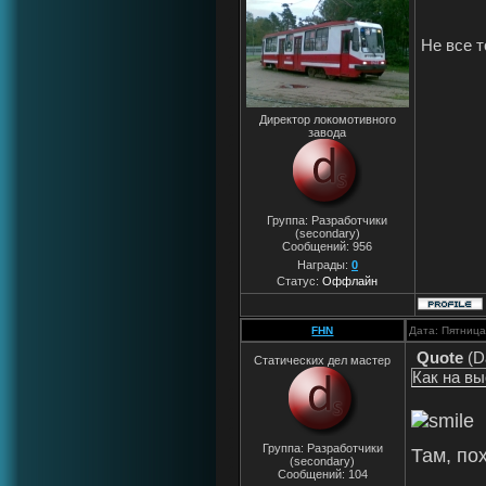
Не все т
Директор локомотивного
завода
Группа: Разработчики
(secondary)
Сообщений:
956
Награды:
0
Статус:
Оффлайн
FHN
Дата: Пятница
Quote
(
D
Статических дел мастер
Как на вы
Группа: Разработчики
Там, по
(secondary)
Сообщений:
104