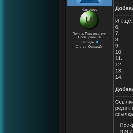
Добав
Контролер
----------
И ещё:
6.
7.
Группа: Пользователи
Сообщений:
56
8.
Награды:
0
9.
Статус:
Оффлайн
10.
11.
12.
13.
14.
Добав
----------
Ccылки
редакт
ссылка
Прик
(124.7