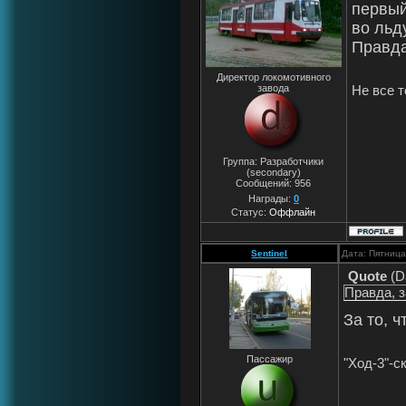
первый
во льду
Правда
Директор локомотивного
Не все т
завода
Группа: Разработчики
(secondary)
Сообщений:
956
Награды:
0
Статус:
Оффлайн
Sentinel
Дата: Пятница
Quote
(
D
Правда, з
За то, 
Пассажир
"Ход-3"-ск