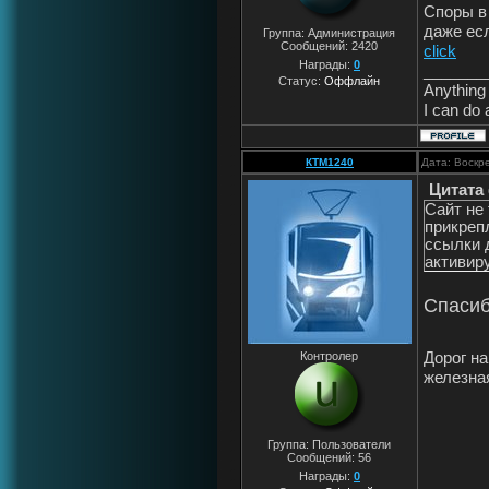
Споры в
даже ес
Группа: Администрация
Сообщений:
2420
click
Награды:
0
_______
Статус:
Оффлайн
Anything 
I can do 
КТМ1240
Дата: Воскр
Цитата
Сайт не
прикреп
ссылки 
активир
Спасибо
Дорог на
Контролер
железна
Группа: Пользователи
Сообщений:
56
Награды:
0