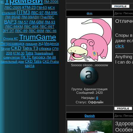
кс
ЛМ-2008
КТМ-23
ЛВС-2005
ГМ-63
МС4
ПТМЗ
ЛВС-97
ЛМ-99К
стальной
drm
Дата: Пятни
ЛМ-99АВ
ЛМ-99АВН
ПчеЛВС
Отличн
ВАРЗ
ЛМ-68М
ЛМ-57
ЛМ-93
ЛВС-86КМ
ЛВС-86К
ЛВС-86Т
ЗРГЭТ
ЛВС-89
ЛВС-86М
ЛВС-86
Споры в
TrumGame
Опора КС
даже ес
Петрозаводск
Меденск
локация
ЖД
click
CKD
Tatra T3
сборка
Skype
СПб
_______
Tatra
20!8
КТМ-30
Трамвайный
Anything 
ПК ТС
Кировск
симулятор
ЛМ-88
I can do 
CKD Tatra
панельный дом
CKD Praha
Sooooo sloooo...oooooow
карта
Группа: Администрация
Сообщений:
2420
Награды:
0
Статус:
Оффлайн
Danish
Дата: Пятни
Здоров
Особен