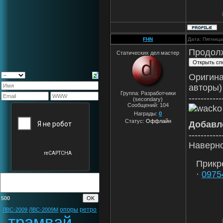
FHN
Дата: Пятница
Продол
Статических дел мастер
Оригина
авторы) 
Группа: Разработчики
-----------
(secondary)
Сообщений:
104
Награды:
0
Статус:
Оффлайн
Добавл
-----------
Наверно
Прикр
·
0975
500
опоры
ретро
ЛВС-2009
ЛВС-2009М
трамвай