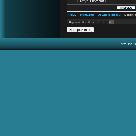
Статус:
Оффлайн
Форум
»
TrumGame
»
Общие вопросы
»
Вернис
3
Страница
3
из
3
«
1
2
drm, inc. 