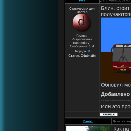
FHN
Дата: Четверг, 03.03
Блин, стоит
Статических дел
мастер
получаются
Группа:
Разработчики
(secondary)
Сообщений:
104
Награды:
0
Статус:
Оффлайн
Обновил мод
Добавлено
-----------------
Или это про
Danish
Дата: Четве
Как на