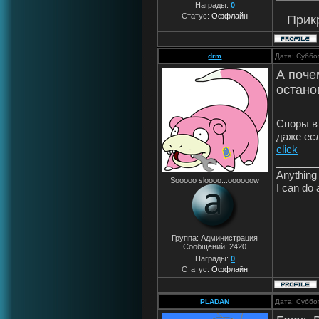
Награды:
0
Статус:
Оффлайн
Прик
drm
Дата: Суббо
А поче
остано
Споры в
даже ес
click
_______
Anything 
Sooooo sloooo...oooooow
I can do 
Группа: Администрация
Сообщений:
2420
Награды:
0
Статус:
Оффлайн
PLADAN
Дата: Суббо