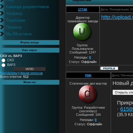
Команда разработчиков
17748
Дата: Понедельник, 0
Чат(beta)
http://uploa
Директор
TrumGame
трамвайного завода
Правила
Мы ВКонтакте
Форма входа
Группа:
Пользователи
Наш опрос
Сообщений:
1247
CKD vs. ВАРЗ
Награды:
0
CKD
Статус:
Оффлайн
ВАРЗ
Результаты
|
Архив опросов
FHN
Дата: Пятница
Всего ответов:
512
Новый д
Мини-чат
Статических дел мастер
Прикр
Группа: Разработчики
·
6158
(secondary)
(35.9 Kb
Сообщений:
104
Награды:
0
Статус:
Оффлайн