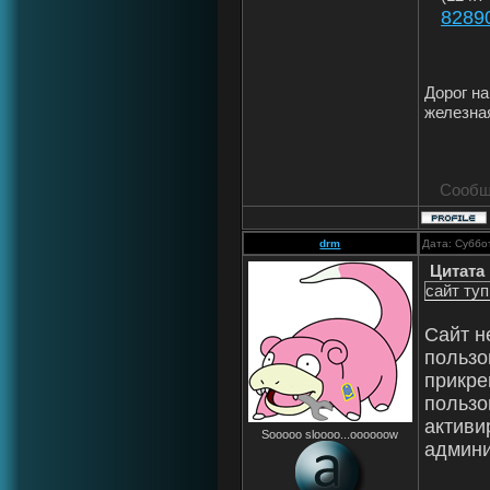
8289
Дорог на
железна
Сообщ
drm
Дата: Суббо
Цитата
сайт туп
Сайт н
пользо
прикре
пользо
активи
Sooooo sloooo...oooooow
админи