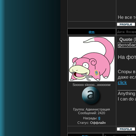
Не все т
drm
Дата: Воскр
Quote
(
фотоба
На фот
Споры в
даже ес
click
Sooooo sloooo...oooooow
_______
Anything 
I can do 
Группа: Администрация
Сообщений:
2420
Награды:
0
Статус:
Оффлайн