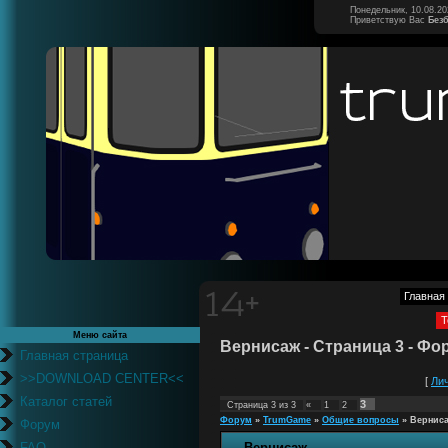
Понедельник, 10.08.20
Приветствую Вас
Без
Главная
Т
Меню сайта
Вернисаж - Страница 3 - Фо
Главная страница
>>DOWNLOAD CENTER<<
[
Ли
Каталог статей
3
Страница
3
из
3
«
1
2
Форум
»
TrumGame
»
Общие вопросы
»
Вернис
Форум
FAQ
Вернисаж