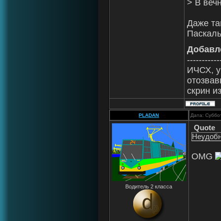
> В веч
Даже та
Паскаль
Добавл
-----------
ИЧСХ, у
отозвав
скрин и
PLADAN
Дата: Суббо
Quote
Неудобн
OMG
Водитель 2 класса