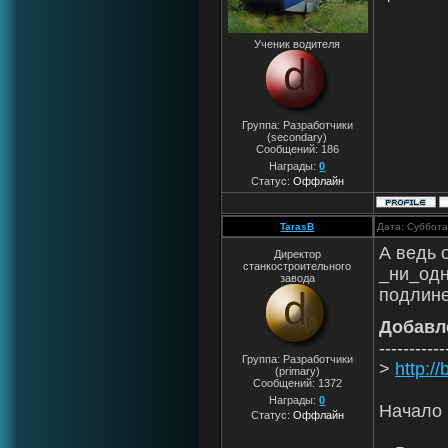
Ученик водителя
Группа: Разработчики
(secondary)
Сообщений:
186
Награды:
0
Статус:
Оффлайн
TarasB
Дата: Суббота
А ведь 
Директор
станкостроительного
_ни_одн
завода
подлине
Добавл
-----------
Группа: Разработчики
>
http:/
(primary)
Сообщений:
1372
Награды:
0
Начало 
Статус:
Оффлайн