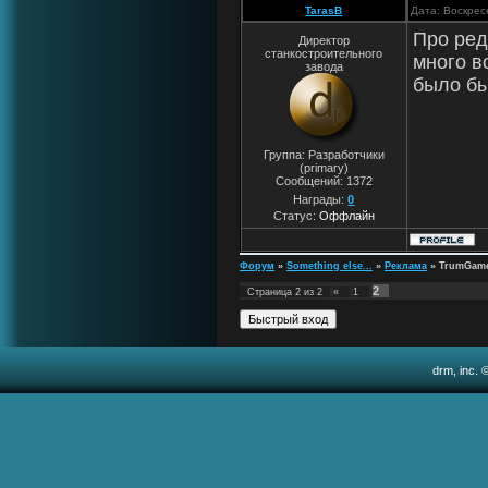
TarasB
Дата: Воскрес
Про ред
Директор
станкостроительного
много в
завода
было бы
Группа: Разработчики
(primary)
Сообщений:
1372
Награды:
0
Статус:
Оффлайн
Форум
»
Something else...
»
Реклама
»
TrumGame
2
Страница
2
из
2
«
1
drm, inc. 