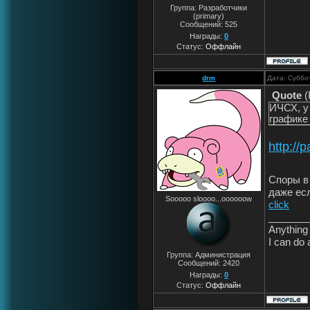
Группа: Разработчики
(primary)
Сообщений:
525
Награды:
0
Статус:
Оффлайн
drm
Дата: Суббо
Quote
(
ИЧСХ, у
графике 
http://
Споры в
даже ес
Sooooo sloooo...oooooow
click
_______
Anything 
I can do 
Группа: Администрация
Сообщений:
2420
Награды:
0
Статус:
Оффлайн