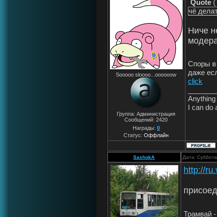
Quote
(
чё дела
Ниче н
модер
Споры в
даже ес
Sooooo sloooo...oooooow
click
_______
Anything 
I can do 
Группа: Администрация
Сообщений:
2420
Награды:
0
Статус:
Оффлайн
SashokA
Дата: Суббота
http://r
присоед
Трамвай -