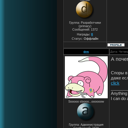
Группа: Разработчики
(primary)
Сообщений:
1372
Награды:
0
Статус:
Оффлайн
drm
Дата: Четве
А поче
Споры в
даже ес
click
_______
Anything 
I can do 
Sooooo sloooo...oooooow
Группа: Администрация