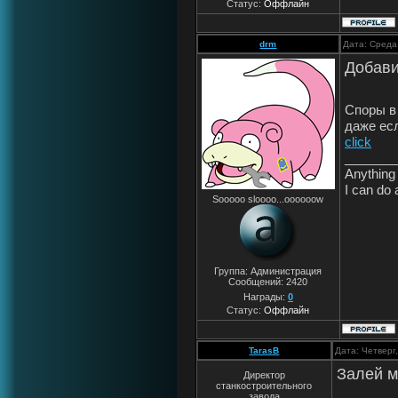
Статус:
Оффлайн
drm
Дата: Среда
Добави
Споры в
даже ес
click
_______
Anything 
I can do 
Sooooo sloooo...oooooow
Группа: Администрация
Сообщений:
2420
Награды:
0
Статус:
Оффлайн
TarasB
Дата: Четверг
Залей м
Директор
станкостроительного
завода