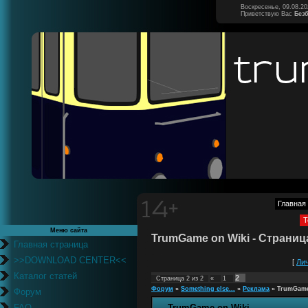
Воскресенье, 09.08.20
Приветствую Вас
Без
Главная
Т
Меню сайта
TrumGame on Wiki - Страниц
Главная страница
>>DOWNLOAD CENTER<<
[
Ли
Каталог статей
2
Страница
2
из
2
«
1
Форум
»
Something else...
»
Реклама
»
TrumGame
Форум
FAQ
TrumGame on Wiki