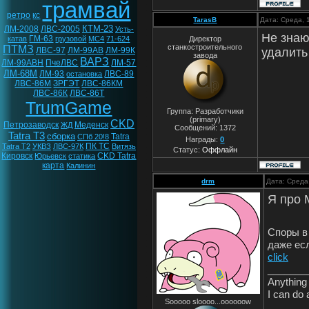
трамвай
ретро
кс
TarasB
Дата: Среда, 
КТМ-23
ЛМ-2008
ЛВС-2005
Усть-
Не знаю,
ГМ-63
катав
грузовой
МС4
71-624
Директор
станкостроительного
ПТМЗ
ЛВС-97
ЛМ-99АВ
ЛМ-99К
удалить 
завода
ВАРЗ
ЛМ-99АВН
ПчеЛВС
ЛМ-57
ЛМ-68М
ЛМ-93
ЛВС-89
остановка
ЛВС-86М
ЗРГЭТ
ЛВС-86КМ
ЛВС-86К
ЛВС-86Т
TrumGame
Группа: Разработчики
(primary)
CKD
Петрозаводск
Меденск
ЖД
Сообщений:
1372
Tatra T3
сборка
Tatra
СПб 20!8
Награды:
0
ПК ТС
Tatra T2
УКВЗ
ЛВС-97К
Витязь
Статус:
Оффлайн
Кировск
CKD Tatra
Юрьевск
статика
карта
Калинин
drm
Дата: Среда
Я про 
Споры в
даже ес
click
_______
Anything 
I can do 
Sooooo sloooo...oooooow