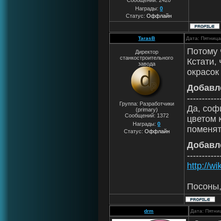
Сообщений:
2420
Награды:
0
Статус:
Оффлайн
TarasB
Дата: Пятница
Потому 
Директор
станкостроительного
Кстати, 
завода
окрасок
Добавл
-----------
Группа: Разработчики
Да, соф
(primary)
Сообщений:
1372
цветом 
Награды:
0
поменят
Статус:
Оффлайн
Добавл
-----------
http://wi
Посоны,
drm
Дата: Пятни