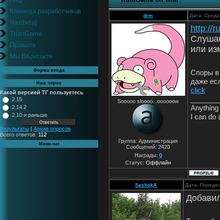
Команда разработчиков
drm
Дата: Среда
Чат(beta)
http://
TrumGame
Cлушаю
Правила
или из
Мы ВКонтакте
Форма входа
Споры в
даже ес
Наш опрос
click
Какой версией ТГ пользуетесь
_______
2.15
Sooooo sloooo...oooooow
Anything 
2.14.2
2.10 и раньше
I can do 
Результаты
|
Архив опросов
Всего ответов:
112
Группа: Администрация
Мини-чат
Сообщений:
2420
Награды:
0
Статус:
Оффлайн
SashokA
Дата: Понедел
Добавил