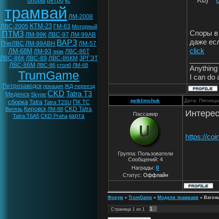
Kb)
опоры
ретро
кс
трамвай
ЛМ-2008
КТМ-23
ЛВС-2005
ГМ-63
Моторный
Споры в
ПТМЗ
ЛМ-99К
ЛВС-97
ЛМ-99АВ
даже ес
ВАРЗ
ПчеЛВС
ЛМ-99АВН
ЛМ-57
click
ЛМ-68М
ЛМ-93
ЛВС-86Т
знак
ЛВС-86К
ЛВС-89
ЛВС-86КМ
ЗРГЭТ
_______
ЛВС-86М
ЛВС-86
столб
ЛМ-68
Anything 
TrumGame
I can do 
Петрозаводск
локация
ЖД-переезд
CKD
Tatra T3
Меденск
Skype
petklimchuk
Дата: Пятница
сборка
Tatra
ПК ТС
Tatra T2SU
Кировск
CKD Tatra
Витязь
ЛМ-88
Интере
Пассажир
карта
Tatra T6A5
CKD Praha
https://co
Группа: Пользователи
Сообщений:
4
Награды:
0
Статус:
Оффлайн
Форум
»
TrumGame
»
Модели трамваев
»
Вагон
1
Страница
1
из
1