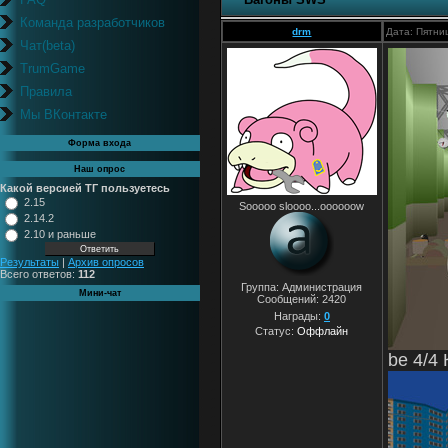
Команда разработчиков
drm
Дата: Пятни
Чат(beta)
TrumGame
Правила
Мы ВКонтакте
Форма входа
Наш опрос
Какой версией ТГ пользуетесь
2.15
Sooooo sloooo...oooooow
2.14.2
2.10 и раньше
Результаты
|
Архив опросов
Всего ответов:
112
Группа: Администрация
Мини-чат
Сообщений:
2420
Награды:
0
Статус:
Оффлайн
be 4/4