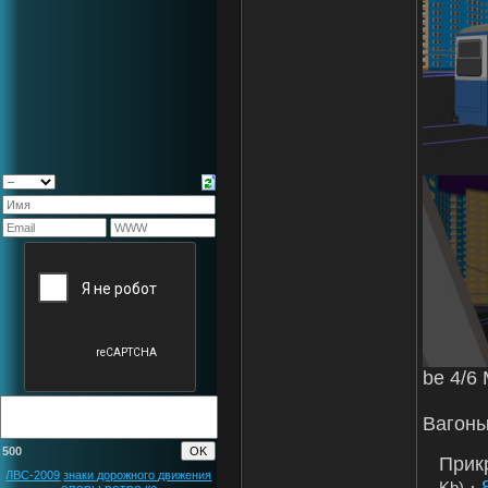
be 4/6
Вагоны
500
Прик
ЛВС-2009
знаки дорожного движения
·