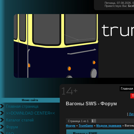
Пятница, 07.08.2026, 
Приветствую Вас
Без
Главная
Т
Меню сайта
Вагоны SWS - Форум
Главная страница
>>DOWNLOAD CENTER<<
[
Ли
Каталог статей
1
Страница
1
из
1
Форум
»
TrumGame
»
Модели трамваев
»
Вагон
Форум
FAQ
Вагоны SWS