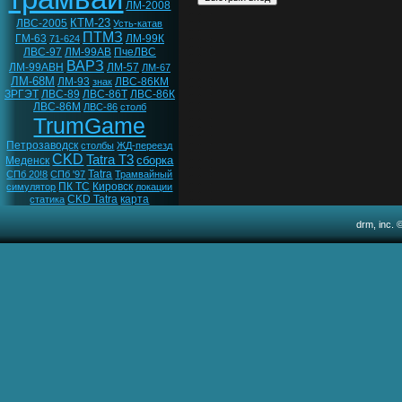
ЛМ-2008
КТМ-23
ЛВС-2005
Усть-катав
ПТМЗ
ГМ-63
ЛМ-99К
71-624
ЛВС-97
ЛМ-99АВ
ПчеЛВС
ВАРЗ
ЛМ-99АВН
ЛМ-57
ЛМ-67
ЛМ-68М
ЛМ-93
ЛВС-86КМ
знак
ЗРГЭТ
ЛВС-89
ЛВС-86Т
ЛВС-86К
ЛВС-86М
ЛВС-86
столб
TrumGame
Петрозаводск
столбы
ЖД-переезд
CKD
Tatra T3
сборка
Меденск
Tatra
СПб 20!8
СПб '97
Трамвайный
ПК ТС
Кировск
симулятор
локации
CKD Tatra
карта
статика
drm, inc. 