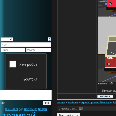
вагоны тп5
Прикрепл
Форум
»
Archives
»
Архив проекта Ленинград 88
500
1
опоры
кс
ретро
ЛВС-2009
пдд
Страница
1
из
1
трамвай