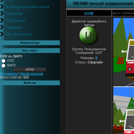
ЛМ-68М третьей модернизации
Команда разработчиков
Чат(beta)
17748
Дата: Суббота
TrumGame
Директор трамвайного
завода
Правила
Мы ВКонтакте
Форма входа
Группа: Пользователи
Наш опрос
Сообщений:
1247
CKD vs. ВАРЗ
Награды:
0
CKD
Статус:
Оффлайн
ВАРЗ
Результаты
|
Архив опросов
Всего ответов:
512
Мини-чат