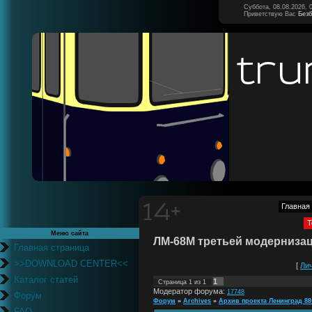
Суббота, 08.08.2026, 
Приветствую Вас
Без
Главная
Т
Меню сайта
ЛМ-68М третьей модернизац
Главная страница
>>DOWNLOAD CENTER<<
[
Ли
Каталог статей
1
Страница
1
из
1
Модератор форума:
17748
Форум
Форум
»
Archives
»
Архив проекта Ленинград 88
FAQ