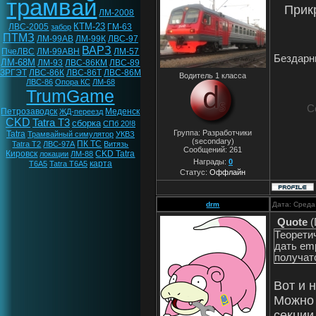
трамвай
Прик
ЛМ-2008
КТМ-23
ЛВС-2005
ГМ-63
забор
ПТМЗ
ЛМ-99АВ
ЛМ-99К
ЛВС-97
ВАРЗ
ПчеЛВС
ЛМ-99АВН
ЛМ-57
Бездарны
ЛМ-68М
ЛМ-93
ЛВС-86КМ
ЛВС-89
ЗРГЭТ
ЛВС-86К
ЛВС-86Т
ЛВС-86М
Водитель 1 класса
ЛВС-86
Опора КС
ЛМ-68
TrumGame
С
Петрозаводск
Меденск
ЖД-переезд
CKD
Tatra T3
сборка
СПб 20!8
Группа: Разработчики
Tatra
Трамвайный симулятор
УКВЗ
(secondary)
ПК ТС
Tatra T2
ЛВС-97А
Витязь
Сообщений:
261
Кировск
CKD Tatra
локации
ЛМ-88
Награды:
0
карта
T6A5
Tatra T6A5
Статус:
Оффлайн
drm
Дата: Среда
Quote
(
Теорети
дать em
получат
Вот и 
Можно 
секции