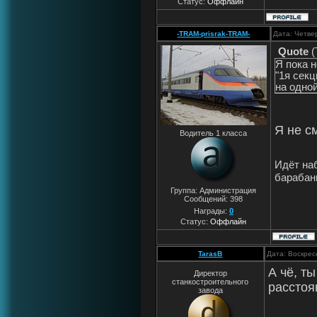
Статус:
Оффлайн
-TRAM-prisrak-TRAM-
Дата: Четве
Quote
(
Я пока 
"1я секц
на одной
Я не с
Водитель 1 класса
Идёт наб
барабанщ
Группа: Администрация
Сообщений:
398
Награды:
0
Статус:
Оффлайн
TarasB
Дата: Воскрес
А чё, т
Директор
станкостроительного
расстоя
завода