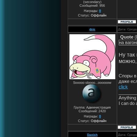
(secondary)
Сообщений:
956
Награды:
0
Статус:
Оффлайн
drm
Дата: Среда
Quote
(
на ваго
Ну так
можно,
Споры в
даже ес
Sooooo sloooo...oooooow
click
_______
Anything 
I can do 
Группа: Администрация
Сообщений:
2420
Награды:
0
Статус:
Оффлайн
Danish
Дата: Среда