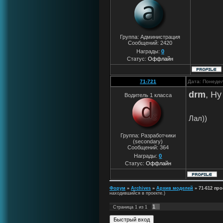
Группа: Администрация
Сообщений:
2420
Награды:
0
Статус:
Оффлайн
71-721
Дата: Понедел
drm
, Ну
Водитель 1 класса
Лал))
Группа: Разработчики
(secondary)
Сообщений:
364
Награды:
0
Статус:
Оффлайн
Форум
»
Archives
»
Архив моделей
»
71-612 про
находившийся в проекте.)
1
Страница
1
из
1