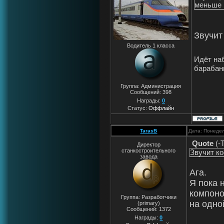
меньше 1
Звучит
Водитель 1 класса
Идёт наб
барабанщ
Группа: Администрация
Сообщений:
398
Награды:
0
Статус:
Оффлайн
TarasB
Дата: Понедел
Quote
(
-
Директор
станкостроительного
Звучит к
завода
Ага.
Я пока 
компоно
Группа: Разработчики
на одно
(primary)
Сообщений:
1372
Награды:
0