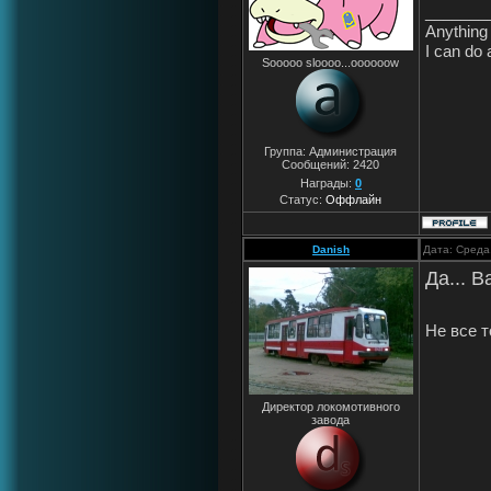
_______
Anything 
I can do 
Sooooo sloooo...oooooow
Группа: Администрация
Сообщений:
2420
Награды:
0
Статус:
Оффлайн
Danish
Дата: Среда
Да... В
Не все т
Директор локомотивного
завода