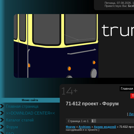
Пятница, 07.08.2026, 
Приветствую Вас
Без
Главная
Т
Меню сайта
71-612 проект - Форум
Главная страница
>>DOWNLOAD CENTER<<
[
Ли
Каталог статей
1
Страница
1
из
1
Форум
Форум
»
Archives
»
Архив моделей
»
71-612 про
находившийся в проекте.)
FAQ