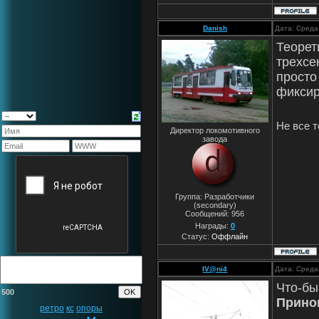
Danish
Дата: Среда
Теорет
трехсе
просто
фиксир
Не все т
Директор локомотивного
завода
Группа: Разработчики
(secondary)
Сообщений:
956
Награды:
0
Статус:
Оффлайн
IV@ni4
Дата: Среда
Что-бы
500
Прино
ретро
кс
опоры