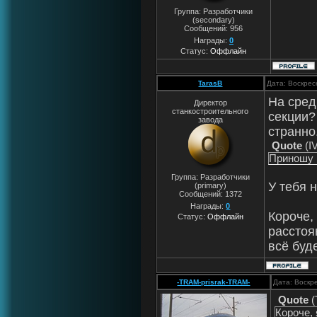
Группа: Разработчики
(secondary)
Сообщений:
956
Награды:
0
Статус:
Оффлайн
TarasB
Дата: Воскрес
На сред
Директор
станкостроительного
секции?
завода
странно
Quote
(
I
Приношу 
Группа: Разработчики
У тебя 
(primary)
Сообщений:
1372
Награды:
0
Короче,
Статус:
Оффлайн
расстоя
всё буде
-TRAM-prisrak-TRAM-
Дата: Воскр
Quote
(
Короче, 