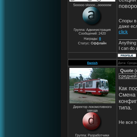
Sooooo sloooo...oooooow
повор
Споры в
даже ес
Группа: Администрация
click
Сообщений:
2420
_______
Награды:
0
Anything 
Статус:
Оффлайн
I can do 
Danish
Дата: Среда
Quote
(
средней
Как по
Смена 
конфиг
типа.
Директор локомотивного
завода
Не все т
Группа: Разработчики