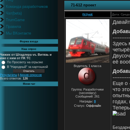
71-612 проект
Команда разработчиков
Чат(beta)
IV@ni4
Дата: Среда
TrumGame
Давайт
Правила
Добав
Мы ВКонтакте
----------
Форма входа
Здесь 
четырё
Наш опрос
Чижик от Штадлера vs. Витязь и
Двусоч
иже с ним от ПК ТС
её воо
По Просвету на огрызке
Водитель 1 класса
В "Народный" за картошкой
Добав
Результаты
|
Архив опросов
----------
Всего ответов:
126
Еще о 
Мини-чат
что эт
Группа: Разработчики
(secondary)
опытны
Сообщений:
261
годах, 
Награды:
0
Статус:
Оффлайн
Теперь
Бездарны