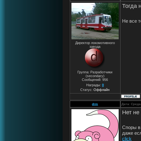
Тогда 
Не все т
Директор локомотивного
завода
Группа: Разработчики
(secondary)
Сообщений:
956
Награды:
0
Статус:
Оффлайн
drm
Дата: Среда
Нет не
Споры в
даже ес
click