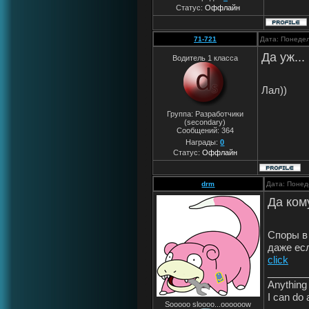
Статус:
Оффлайн
71-721
Дата: Понедел
Да уж..
Водитель 1 класса
Лал))
Группа: Разработчики
(secondary)
Сообщений:
364
Награды:
0
Статус:
Оффлайн
drm
Дата: Понед
Да ком
Споры в
даже ес
click
_______
Anything 
I can do 
Sooooo sloooo...oooooow