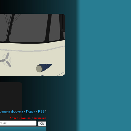
равила форума
·
Поиск
·
RSS
]
Архив - только для чтения