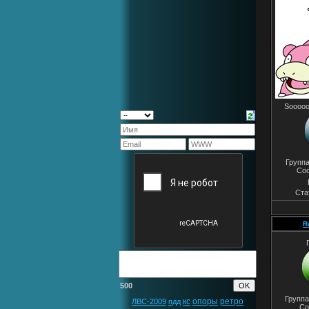
Sooooo
Групп
Со
Ста
R
500
Группа
кс
опоры
ретро
ЛВС-2009
пдд
Со