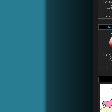
Группа
(
Соо
Н
Стат
Тр
Группа
(
Со
Н
Стат