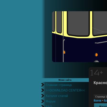
Меню сайта
Красно
Главная страница
>>DOWNLOAD CENTER<<
Каталог статей
Страница
1
Форум
»
Ar
Форум
FAQ
Крас