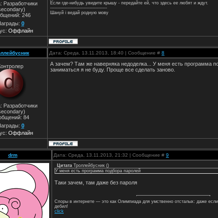
Если где-нибудь увидите крышу - передайте ей, что здесь ее любят и ждут.
: Разработчики
---------------------------------------
secondary)
Шануй i ведай родную мову
бщений:
246
аграды:
0
ус:
Оффлайн
оллейбусник
Дата: Среда, 13.11.2013, 18:40 | Сообщение #
8
А зачем? Там же наверняка недоделка... У меня есть программа п
Контролер
заниматься я не буду. Проще все сделать заново.
: Разработчики
secondary)
общений:
84
аграды:
0
ус:
Оффлайн
drm
Дата: Среда, 13.11.2013, 21:32 | Сообщение #
9
Цитата
Троллейбусник
(
)
У меня есть программа подбора паролей
Таки зачем, там даже без пароля
Споры в интернете — это как Олимпиада для умственно отсталых: даже если
дебил!
click
________________________________