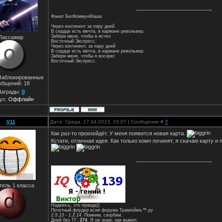
Фанат БелКоммунМаша
Через континент за пару дней
В сердце есть мечта, в кармане револьвер.
Забери меня, чтобы я исчез
Пассажир
Восточный Экспресс.
Через континент, за пару дней
В сердце есть мечта, в кармане револьвер.
Забери меня, чтобы я воскрес
Восточный Экспресс.
 Заблокированные
общений:
18
аграды:
0
ус:
Оффлайн
V11
Дата: Среда, 17.04.2013, 15:07 | Сообщение #
7
Как раз-то произойдёт. У меня появится новая карта.
Кстати, отличная идея. Как только комп починят, я скачаю карту и
тель 1 класса
Надеюсь, это правда))
Почетный флудер всия форума Трамгеймъ™.ру
2.5.13 - 1.2.14
. Помним, скорбим.
Дней без ТГ:
274
. Я не знаю, как выжил.