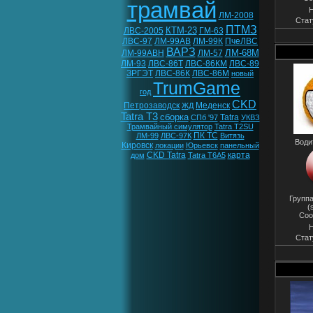
трамвай
Н
ЛМ-2008
Стат
ПТМЗ
КТМ-23
ЛВС-2005
ГМ-63
ЛВС-97
ЛМ-99АВ
ЛМ-99К
ПчеЛВС
ВАРЗ
ЛМ-68М
ЛМ-99АВН
ЛМ-57
ЛМ-93
ЛВС-86Т
ЛВС-86КМ
ЛВС-89
ЗРГЭТ
ЛВС-86К
ЛВС-86М
новый
TrumGame
год
CKD
Петрозаводск
Меденск
ЖД
Tatra T3
сборка
Tatra
СПб '97
УКВЗ
Трамвайный симулятор
Tatra T2SU
ПК ТС
ЛМ-99
ЛВС-97К
Витязь
Води
Кировск
локации
Юрьевск
панельный
CKD Tatra
карта
дом
Tatra T6A5
Группа
(
Соо
Н
Стат