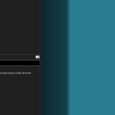
 почувствую себя drm'ом