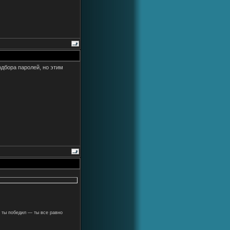
одбора паролей, но этим
 ты победил — ты все равно