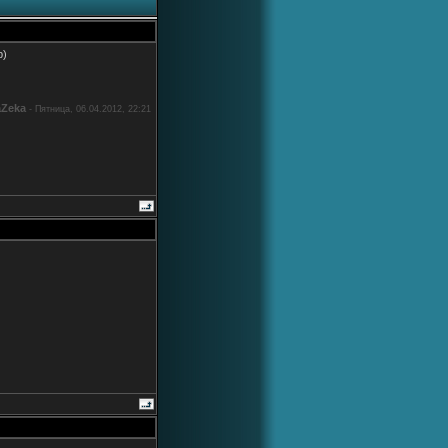
р)
Zeka
-
Пятница, 06.04.2012, 22:21