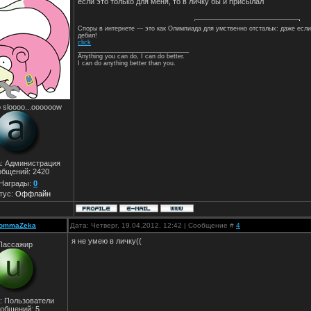
если это только для меня, то в личку бы и присылал
Споры в интернете — это как Олимпиада для умственно отсталых: даже если
дебил!
click
________________________________
Anything you can do, I can do better.
I can do anything better than you.
 sloooo...oooooow
а: Администрация
общений:
2420
Награды:
0
тус:
Оффлайн
ommaZeka
Дата: Четверг, 19.04.2012, 12:42 | Сообщение #
4
я не умею в личку((
Пассажир
: Пользователи
общений:
5