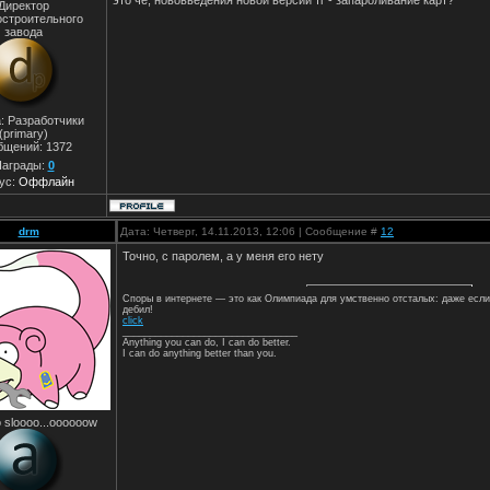
это чё, нововведения новой версии тг - запароливание карт?
Директор
остроительного
завода
: Разработчики
(primary)
бщений:
1372
аграды:
0
ус:
Оффлайн
drm
Дата: Четверг, 14.11.2013, 12:06 | Сообщение #
12
Точно, с паролем, а у меня его нету
Споры в интернете — это как Олимпиада для умственно отсталых: даже если
дебил!
click
________________________________
Anything you can do, I can do better.
I can do anything better than you.
 sloooo...oooooow