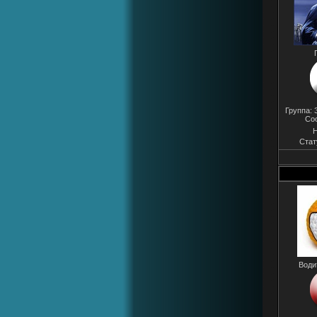
Группа:
Со
Н
Стат
Води