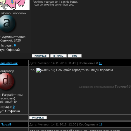
Anything you can do, I can do better.
I can do anything better than you.
 sloooo...oooooow
а: Администрация
общений:
2420
Награды:
0
тус:
Оффлайн
оллейбусник
Дата: Четверг, 14.11.2013, 11:41 | Сообщение #
10
???
%) Сам файл город.тр защищен паролем.
Контролер
Троллейб
Сообщение отредактировал
: Разработчики
secondary)
общений:
84
аграды:
0
ус:
Оффлайн
TarasB
Дата: Четверг, 14.11.2013, 12:00 | Сообщение #
11