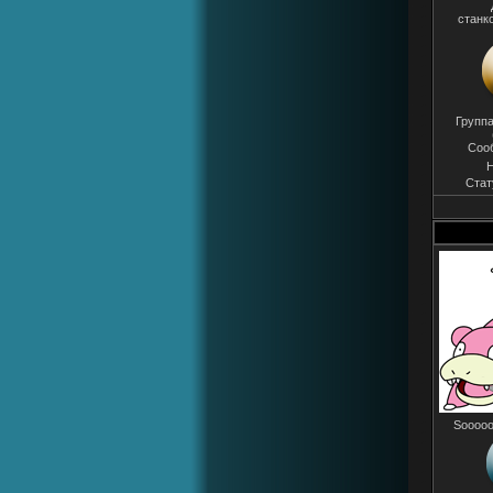
станк
Группа
Соо
Н
Стат
Sooooo