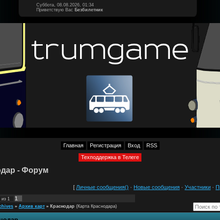
Суббота, 08.08.2026, 01:34
Приветствую Вас
Безбилетник
Главная
Регистрация
Вход
RSS
Техподдержка в Телеге
дар - Форум
[
Личные сообщения()
·
Новые сообщения
·
Участники
·
П
1
из
1
chives
»
Архив карт
»
Краснодар
(Карта Краснодара)
нодар