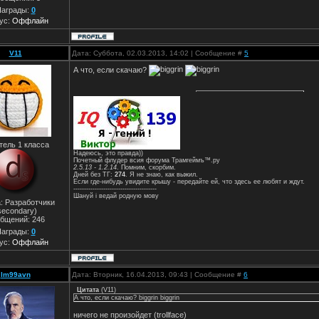
аграды:
0
ус:
Оффлайн
V11
Дата: Суббота, 02.03.2013, 14:02 | Сообщение #
5
А что, если скачаю?
тель 1 класса
Надеюсь, это правда))
Почетный флудер всия форума Трамгеймъ™.ру
2.5.13 - 1.2.14
. Помним, скорбим.
Дней без ТГ:
274
. Я не знаю, как выжил.
Если где-нибудь увидите крышу - передайте ей, что здесь ее любят и ждут.
---------------------------------------
Шануй i ведай родную мову
: Разработчики
secondary)
бщений:
246
аграды:
0
ус:
Оффлайн
lm99avn
Дата: Вторник, 16.04.2013, 09:43 | Сообщение #
6
Цитата
(
V11
)
А что, если скачаю? biggrin biggrin
ничего не произойдет (trollface)