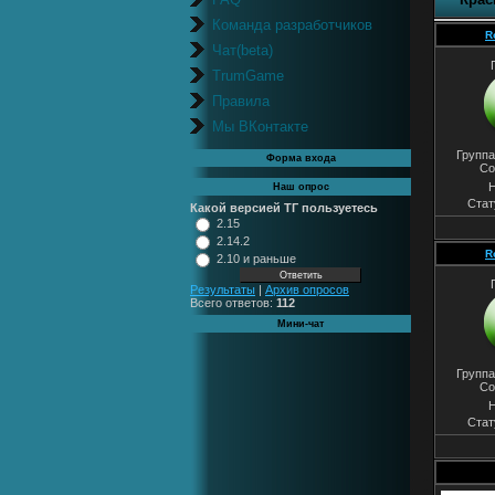
Команда разработчиков
R
Чат(beta)
TrumGame
Правила
Мы ВКонтакте
Группа
Форма входа
Со
Н
Наш опрос
Стат
Какой версией ТГ пользуетесь
2.15
2.14.2
R
2.10 и раньше
Результаты
|
Архив опросов
Всего ответов:
112
Мини-чат
Группа
Со
Н
Стат