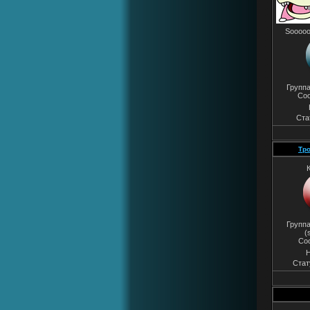
Sooooo
Групп
Со
Ста
Тр
Группа
(
Со
Н
Стат