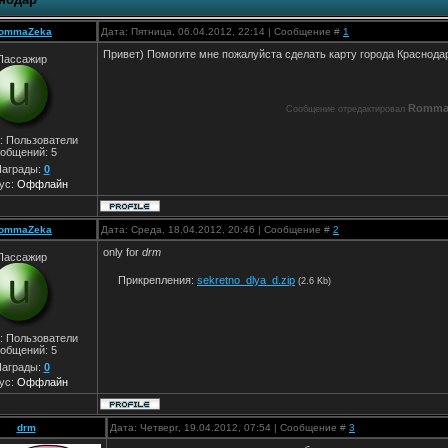
ommaZeka
Дата: Пятница, 06.04.2012, 22:14 | Сообщение #
1
Привет) Помогите мне пожалуйста сделать карту города Краснода
Пассажир
Romma
Сообщение отредактировал
: Пользователи
общений:
5
аграды:
0
ус:
Оффлайн
ommaZeka
Дата: Среда, 18.04.2012, 20:46 | Сообщение #
2
only for
drm
Пассажир
Прикрепления:
sekretno_dlya_d.zip
(2.6 Kb)
: Пользователи
общений:
5
аграды:
0
ус:
Оффлайн
drm
Дата: Четверг, 19.04.2012, 07:54 | Сообщение #
3