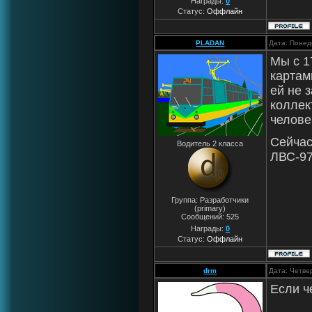
Награды:
0
Статус:
Оффлайн
PLADAN
Дата: Понед
Мы с 1
картам
ей не 
коллек
челове
Сейчас
Водитель 2 класса
ЛВС-97
Группа: Разработчики
(primary)
Сообщений:
525
Награды:
0
Статус:
Оффлайн
drm
Дата: Четве
Если ч