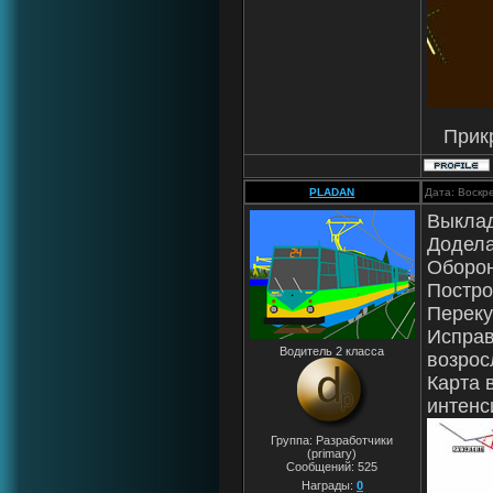
Прик
PLADAN
Дата: Воскр
Выклад
Додела
Оборон
Постро
Переку
Исправ
Водитель 2 класса
возрос
Карта 
интенс
Группа: Разработчики
(primary)
Сообщений:
525
Награды:
0