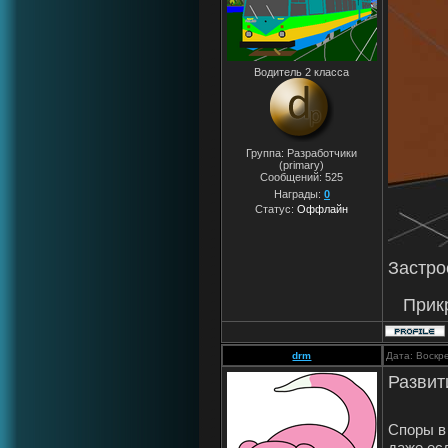
Водитель 2 класса
Группа: Разработчики
(primary)
Сообщений:
525
Награды:
0
Статус:
Оффлайн
Застро
Прик
drm
Дата: Воскр
Развит
Споры в
даже ес