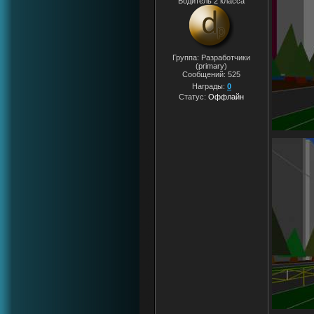
Водитель 2 класса
Группа: Разработчики
(primary)
Сообщений:
525
Награды:
0
Статус:
Оффлайн