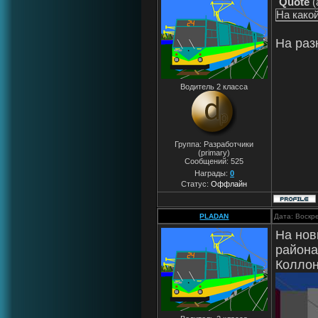
Quote
(
На какой
На раз
Водитель 2 класса
Группа: Разработчики
(primary)
Сообщений:
525
Награды:
0
Статус:
Оффлайн
PLADAN
Дата: Воскр
На нов
района
Коллон