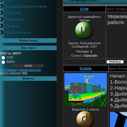
Команда разработчиков
17748
Дата: Понедел
Чат(beta)
Уважаем
Директор трамвайного
TrumGame
завода
работе.
Правила
Мы ВКонтакте
Форма входа
Группа: Пользователи
Сообщений:
1247
Наш опрос
Награды:
0
CKD vs. ВАРЗ
Статус:
Оффлайн
CKD
ВАРЗ
PLADAN
Дата: Понед
Результаты
|
Архив опросов
Всего ответов:
512
Начал 
Мини-чат
1-Воло
2-Наро
3-Дыбе
4-Дыбе
5-Дыбе
Водитель 2 класса