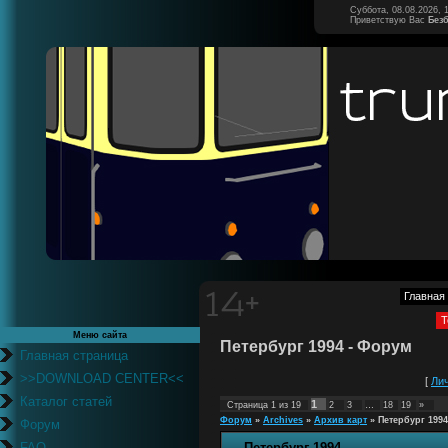
Суббота, 08.08.2026, 
Приветствую Вас
Без
Главная
Т
Меню сайта
Петербург 1994 - Форум
Главная страница
>>DOWNLOAD CENTER<<
[
Ли
Каталог статей
1
Страница
1
из
19
2
3
…
18
19
»
Форум
»
Archives
»
Архив карт
»
Петербург 1994
Форум
FAQ
Петербург 1994