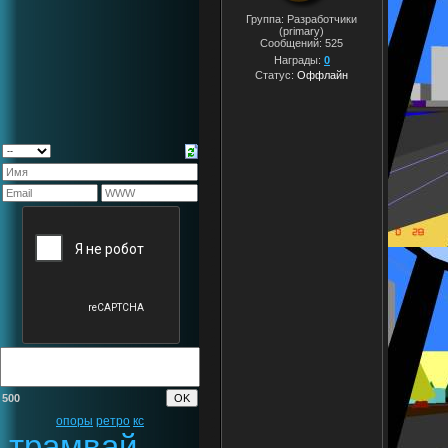
Группа: Разработчики
(primary)
Сообщений:
525
Награды:
0
Статус:
Оффлайн
500
опоры
ретро
кс
трамвай