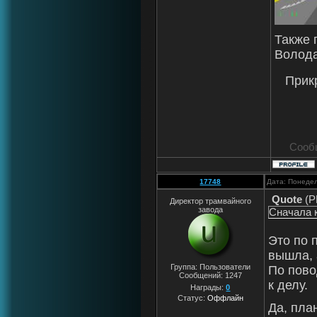
Также 
Волода
Прик
Сооб
17748
Дата: Понедел
Quote
(
P
Директор трамвайного
завода
Сначала 
Это по 
вышла, 
Группа: Пользователи
По пово
Сообщений:
1247
к делу.
Награды:
0
Статус:
Оффлайн
Да, пла