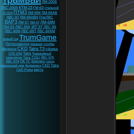
ЛМ-2008
КТМ-23
ЛВС-2005
ГМ-63
стальной
ПТМЗ
ЛМ-99К
ЛМ-99АВ
71-624
ЛВС-97
ЛМ-99АВН
ПчеЛВС
ВАРЗ
ЛМ-68М
ЛМ-57
ЛМ-67
ЛМ-93
ЛВС-86К
ЗРГЭТ
ЛВС-89
ЛВС-86М
ЛВС-86Т
ЛВС-86КМ
TrumGame
новый год
Петрозаводск
локация
столбы
CKD
Tatra T3
сборка
Меденск
Tatra
СПб 20!8
Трамвайный
симулятор
Tatra T2SU
ЛВС-97К
ПК ТС
Кировск
ЛВС-97А
город
CKD Tatra
панельный дом
Андреевск
карта
CKD Praha