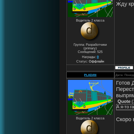
Жду кр
Водитель 2 класса
Группа: Разработчики
(primary)
Сообщений:
525
Награды:
0
Статус:
Оффлайн
PLADAN
Дата: Понед
Готов 
Перест
выпрям
Quote
(
А я-то 
Скоро 
Водитель 2 класса