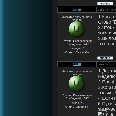
17748
Дата: Понедел
1.Когда
Директор трамвайного
завода
слово "
2.Чтобы
заканчив
3.Вылож
Группа: Пользователи
то в но
Сообщений:
1247
Награды:
0
Статус:
Оффлайн
17748
Дата: Понедел
1.Да, т
Директор трамвайного
завода
Неделю-
2.Про ф
3.Кстат
только, 
Группа: Пользователи
4.Если 
Сообщений:
1247
5.Пути 
Награды:
0
Статус:
Оффлайн
замучает