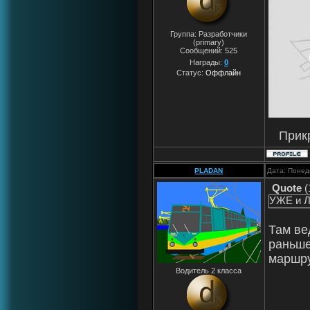
Группа: Разработчики
(primary)
Сообщений:
525
Награды:
0
Статус:
Оффлайн
Прик
PLADAN
Дата: Понед
Quote
(
УЖЕ и Л
Там ве
раньше
маршр
Водитель 2 класса