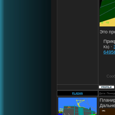
Это пр
Прик
·
Kb)
6495
Соо
PLADAN
Дата: Понед
Планир
Дальне