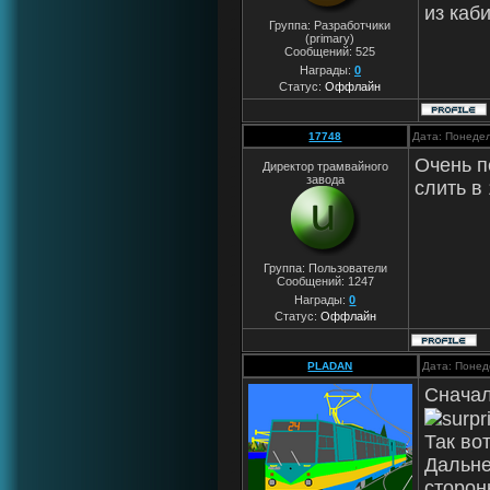
из каб
Группа: Разработчики
(primary)
Сообщений:
525
Награды:
0
Статус:
Оффлайн
17748
Дата: Понедел
Очень п
Директор трамвайного
завода
слить в
Группа: Пользователи
Сообщений:
1247
Награды:
0
Статус:
Оффлайн
PLADAN
Дата: Понед
Сначал
Так во
Дальне
сторон