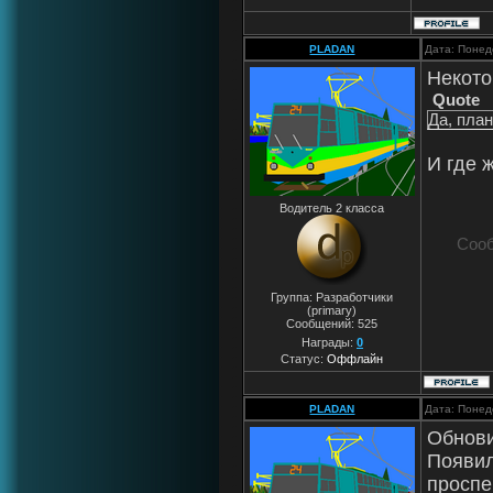
PLADAN
Дата: Понед
Некото
Quote
Да, план
И где 
Водитель 2 класса
Соо
Группа: Разработчики
(primary)
Сообщений:
525
Награды:
0
Статус:
Оффлайн
PLADAN
Дата: Понед
Обнови
Появил
проспе