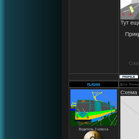
Тут ещ
Прик
Соо
PLADAN
Дата: Понед
Схема 
Водитель 2 класса