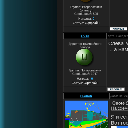
Группа: Разработчики
(primary)
Сообщений:
525
Награды:
0
Статус:
Оффлайн
17748
Дата: Понедел
Слева-
Директор трамвайного
завода
... а Ва
Группа: Пользователи
Сообщений:
1247
Награды:
0
Статус:
Оффлайн
PLADAN
Дата: Понед
Quote
(
На схем
Я и ес
Вот го