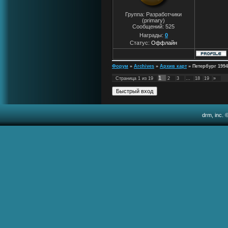
Группа: Разработчики
(primary)
Сообщений:
525
Награды:
0
Статус:
Оффлайн
Форум
»
Archives
»
Архив карт
»
Петербург 1994
1
Страница
1
из
19
2
3
…
18
19
»
drm, inc. 