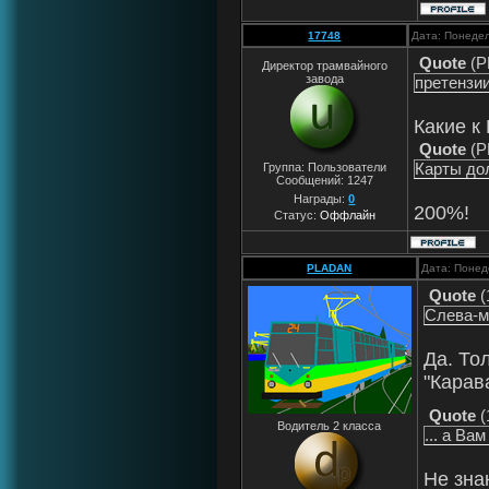
17748
Дата: Понедел
Quote
(
P
Директор трамвайного
завода
претензии
Какие к
Quote
(
P
Карты до
Группа: Пользователи
Сообщений:
1247
Награды:
0
200%!
Статус:
Оффлайн
PLADAN
Дата: Понед
Quote
(
Слева-м
Да. То
"Карав
Quote
(
Водитель 2 класса
... а Ва
Не зна