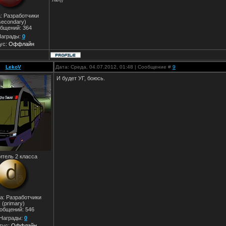
: Разработчики
secondary)
бщений:
364
аграды:
0
ус:
Оффлайн
LekoV
Дата: Среда, 04.07.2012, 01:48 | Сообщение #
9
И будет УГ, боюсь.
итель 2 класса
а: Разработчики
(primary)
общений:
546
Награды:
0
тус:
Оффлайн