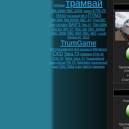
трамвай
опоры
КТМ-23
ЛМ-2008
ЛВС-2005
забор
ПТМЗ
ГМ-63
грузовой
МС4
ЛМ-99К
ЛМ-99АВ
ЛВС-97
ПчеЛВС
ВАРЗ
ЛМ-68М
ЛМ-99АВН
ЛМ-57
ЛМ-93
ЗРГЭТ
ЛВС-89
ЛВС-86КМ
ЛВС-86М
ЛВС-86К
ЛВС-86Т
столб
Опора КС
2012
TrumGame
Петрозаводск
Меденск
ЖД-переезд
CKD
Tatra T3
сборка
КТМ-30
Tatra
СПб '97
Tatra T2
Трамвайный
ПК ТС
Кировск
симулятор
панельный
CKD Tatra
карта
дом
tram
Калинин
Группа
Со
Н
Стат
Уче
Группа
Соо