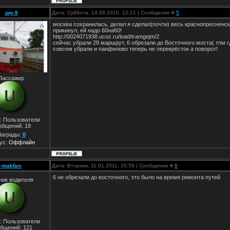
зиу-9
Дата: Суббота, 14.08.2010, 12:21 | Сообщение #
5
москва сохранилась, делал я сделал(почти) весь краснопресненск
прикинул, ей надо 60на60!
http://0024071938.ucoz.ru/load/tramgejm/2
сейчас убрали 28 маршрут, 6 обрезали до Восточного моста( тпм г
совсем убрали и панфилово теперь не перекрёсток а поворот!
Пассажир
: Пользователи
общений:
18
аграды:
0
ус:
Оффлайн
-makfan-
Дата: Вторник, 11.01.2011, 20:58 | Сообщение #
6
6 не обрезали до восточного, это было на время ремонта путей
ник водителя
: Пользователи
бщений:
121