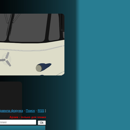
равила форума
·
Поиск
·
RSS
]
Архив - только для чтения