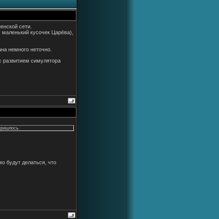
енской сети.
 маленький кусочек Царёва),
ана немного неточно.
 с развитием симулятора
пришлось.
о будут делаться, что