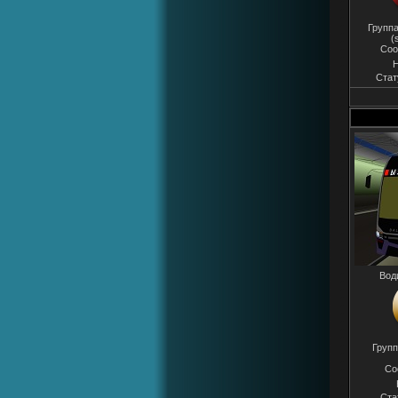
Группа
(
Соо
Н
Стат
Вод
Групп
Со
Ста