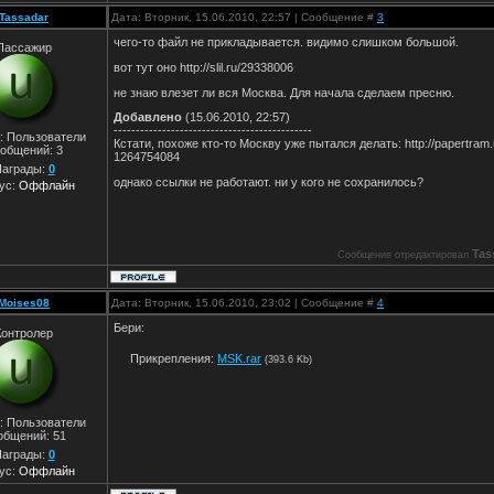
Tassadar
Дата: Вторник, 15.06.2010, 22:57 | Сообщение #
3
чего-то файл не прикладывается. видимо слишком большой.
Пассажир
вот тут оно http://slil.ru/29338006
не знаю влезет ли вся Москва. Для начала сделаем пресню.
Добавлено
(15.06.2010, 22:57)
---------------------------------------------
: Пользователи
Кстати, похоже кто-то Москву уже пытался делать: http://papertram
общений:
3
1264754084
аграды:
0
однако ссылки не работают. ни у кого не сохранилось?
ус:
Оффлайн
Tas
Сообщение отредактировал
Moises08
Дата: Вторник, 15.06.2010, 23:02 | Сообщение #
4
Бери:
Контролер
Прикрепления:
MSK.rar
(393.6 Kb)
: Пользователи
общений:
51
аграды:
0
ус:
Оффлайн