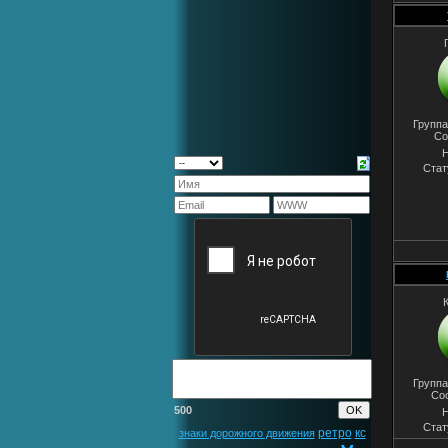
Группа
Со
Н
Стат
Группа
Со
500
Н
Стат
ретро
кс
знаки дорожного движения