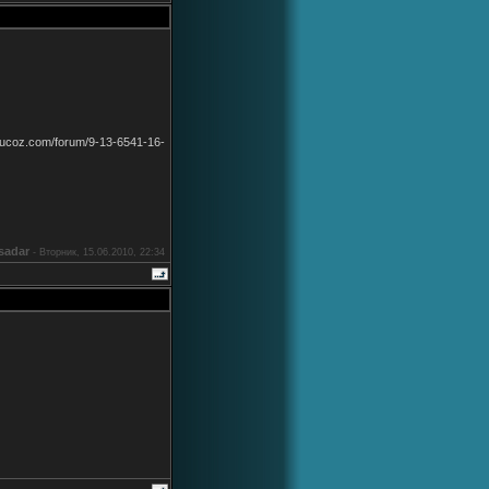
.ucoz.com/forum/9-13-6541-16-
sadar
-
Вторник, 15.06.2010, 22:34