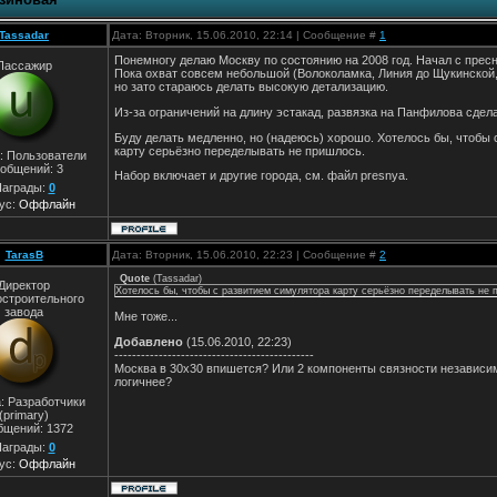
Tassadar
Дата: Вторник, 15.06.2010, 22:14 | Сообщение #
1
Понемногу делаю Москву по состоянию на 2008 год. Начал с пресн
Пассажир
Пока охват совсем небольшой (Волоколамка, Линия до Щукинской,
но зато стараюсь делать высокую детализацию.
Из-за ограничений на длину эстакад, развязка на Панфилова сдел
Буду делать медленно, но (надеюсь) хорошо. Хотелось бы, чтобы
карту серьёзно переделывать не пришлось.
: Пользователи
общений:
3
Набор включает и другие города, см. файл presnya.
аграды:
0
ус:
Оффлайн
TarasB
Дата: Вторник, 15.06.2010, 22:23 | Сообщение #
2
Quote
(
Tassadar
)
Директор
Хотелось бы, чтобы с развитием симулятора карту серьёзно переделывать не 
остроительного
завода
Мне тоже...
Добавлено
(15.06.2010, 22:23)
---------------------------------------------
Москва в 30х30 впишется? Или 2 компоненты связности независим
логичнее?
: Разработчики
(primary)
бщений:
1372
аграды:
0
ус:
Оффлайн