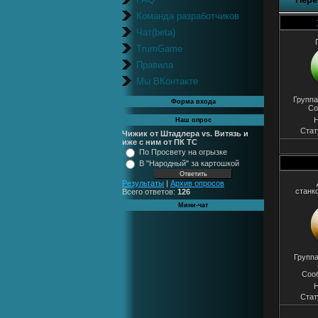
Команда разработчиков
Чат(beta)
TrumGame
Правила
Мы ВКонтакте
Группа
Форма входа
Со
Н
Наш опрос
Стат
Чижик от Штадлера vs. Витязь и
иже с ним от ПК ТС
По Просвету на огрызке
В "Народный" за картошкой
Результаты
|
Архив опросов
станк
Всего ответов:
126
Мини-чат
Группа
Соо
Н
Стат