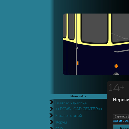
Меню сайта
Нерези
Главная страница
>>DOWNLOAD CENTER<<
Каталог статей
Страница
1
Форум
»
Ar
Форум
FAQ
Нере