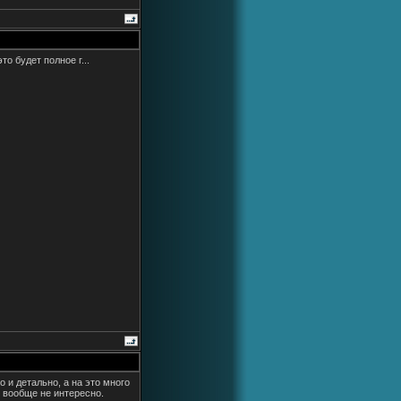
то будет полное г...
о и детально, а на это много
ь вообще не интересно.