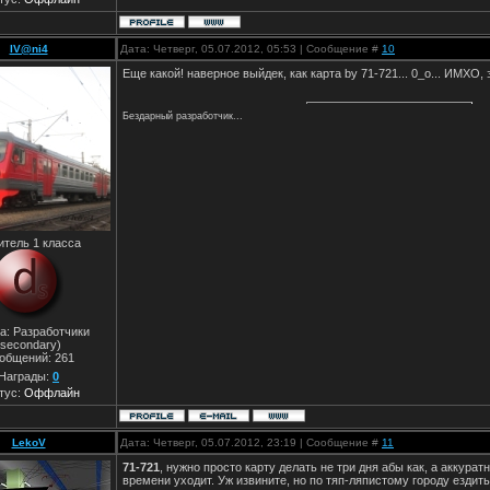
IV@ni4
Дата: Четверг, 05.07.2012, 05:53 | Сообщение #
10
Еще какой! наверное выйдек, как карта by 71-721... 0_о... ИМХО, э
Бездарный разработчик...
итель 1 класса
а: Разработчики
(secondary)
общений:
261
Награды:
0
тус:
Оффлайн
LekoV
Дата: Четверг, 05.07.2012, 23:19 | Сообщение #
11
71-721
, нужно просто карту делать не три дня абы как, а аккуратн
времени уходит. Уж извините, но по тяп-ляпистому городу ездит