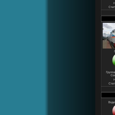
Н
Стат
Группа
Со
Н
Стат
Води