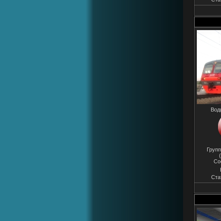
Вод
Групп
Со
Ста