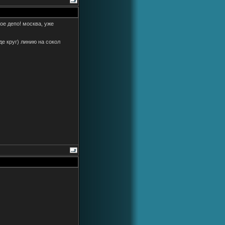
ое депо! москва, уже
де круг) линию на сокол