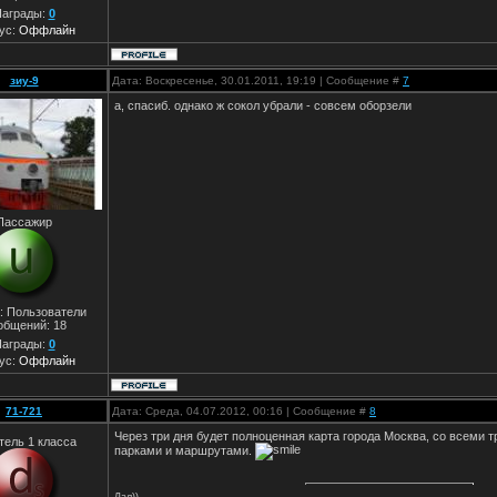
аграды:
0
ус:
Оффлайн
зиу-9
Дата: Воскресенье, 30.01.2011, 19:19 | Сообщение #
7
а, спасиб. однако ж сокол убрали - совсем оборзели
Пассажир
: Пользователи
общений:
18
аграды:
0
ус:
Оффлайн
71-721
Дата: Среда, 04.07.2012, 00:16 | Сообщение #
8
Через три дня будет полноценная карта города Москва, со всеми
тель 1 класса
парками и маршрутами.
Лал))