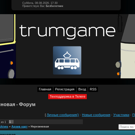
Суббота, 08.08.2026, 17:30
Приветствую Вас
Безбилетник
Главная
Регистрация
Вход
RSS
Техподдержка в Телеге
новая - Форум
[
Личные сообщения()
·
Новые сообщения
·
Участники
·
П
1
из
1
chives
»
Архив карт
»
Нерезиновая
зиновая