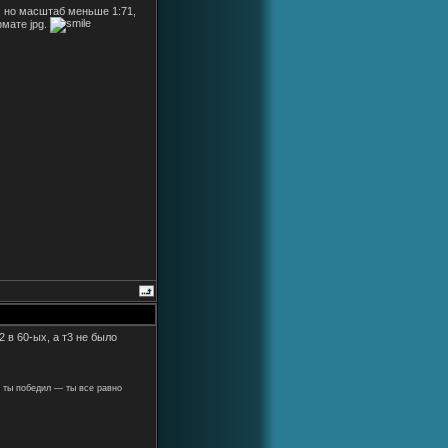
, но масштаб меньше 1:71,
мате jpg.
2 в 60-ых, а т3 не было
 ты победил — ты все равно