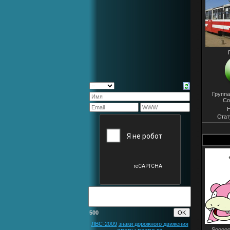
Группа
Со
Н
Стат
500
ЛВС-2009
знаки дорожного движения
Sooooo