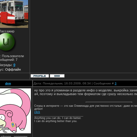
Пассажир
: Пользователи
общений:
7
аграды:
0
ус:
Оффлайн
drm
Дата: Понедельник, 16.03.2009, 08:34 | Сообщение #
3
ну про это я упоминан в разделе инфо о моделях. выкройка зан
а4, поэтому и выкладываю тем форматом где сразу несколько л
Споры в интернете — это как Олимпиада для умственно отсталых: даже если
дебил!
click
________________________________
Anything you can do, I can do better.
I can do anything better than you.
 sloooo...oooooow