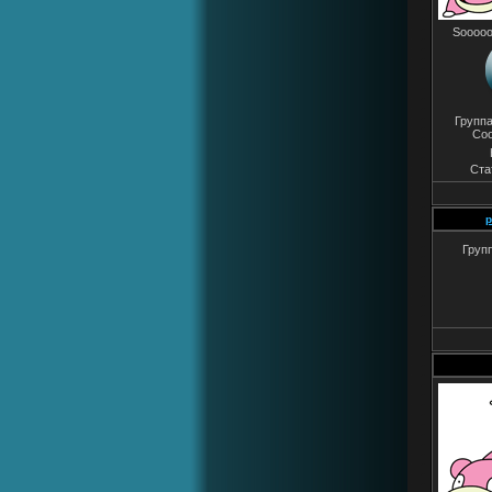
Sooooo
Групп
Со
Ста
p
Груп