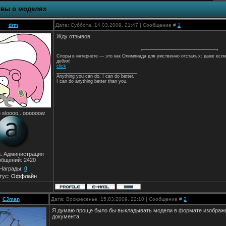
вы о моделях
drm
Дата: Суббота, 14.03.2009, 21:47 | Сообщение #
1
Жду отзывов
Споры в интернете — это как Олимпиада для умственно отсталых: даже если
дебил!
click
________________________________
Anything you can do, I can do better.
I can do anything better than you.
 sloooo...oooooow
а: Администрация
общений:
2420
Награды:
0
тус:
Оффлайн
CJman
Дата: Воскресенье, 15.03.2009, 22:10 | Сообщение #
2
Я думаю проще было бы выкладывать модели в формате изображе
документа.