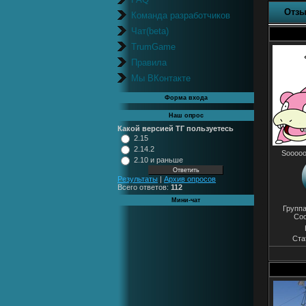
Отзы
Команда разработчиков
Чат(beta)
TrumGame
Правила
Мы ВКонтакте
Форма входа
Наш опрос
Какой версией ТГ пользуетесь
2.15
2.14.2
Sooooo
2.10 и раньше
Результаты
|
Архив опросов
Всего ответов:
112
Мини-чат
Групп
Со
Ста