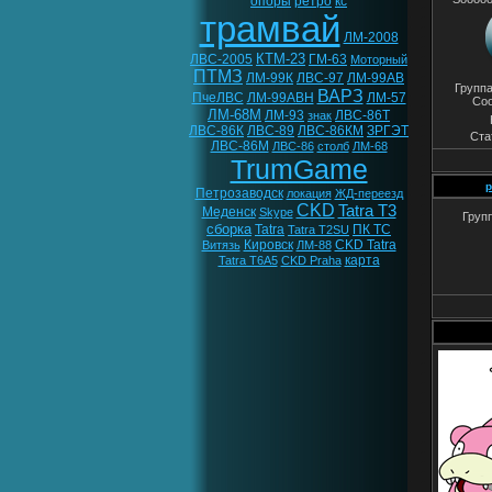
опоры
ретро
кс
трамвай
ЛМ-2008
КТМ-23
ЛВС-2005
ГМ-63
Моторный
ПТМЗ
ЛМ-99К
ЛВС-97
ЛМ-99АВ
Групп
ВАРЗ
ПчеЛВС
ЛМ-99АВН
ЛМ-57
Со
ЛМ-68М
ЛМ-93
ЛВС-86Т
знак
ЛВС-86К
ЛВС-89
ЛВС-86КМ
ЗРГЭТ
Ста
ЛВС-86М
ЛВС-86
столб
ЛМ-68
TrumGame
p
Петрозаводск
локация
ЖД-переезд
CKD
Tatra T3
Меденск
Skype
Груп
сборка
Tatra
ПК ТС
Tatra T2SU
Кировск
CKD Tatra
Витязь
ЛМ-88
карта
Tatra T6A5
CKD Praha