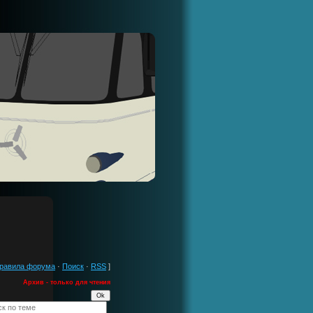
равила форума
·
Поиск
·
RSS
]
Архив - только для чтения