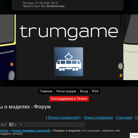
Пятница, 07.08.2026, 06:17
Приветствую Вас
Безбилетник
Главная
Регистрация
Вход
RSS
Техподдержка в Телеге
 о моделях - Форум
[
Личные сообщения()
·
Новые сообщения
·
Участники
·
П
1
из
2
2
»
chives
»
Архив бумажных моделей
»
Отзывы о моделях
(что улучшить, изменить или
годарить автора)