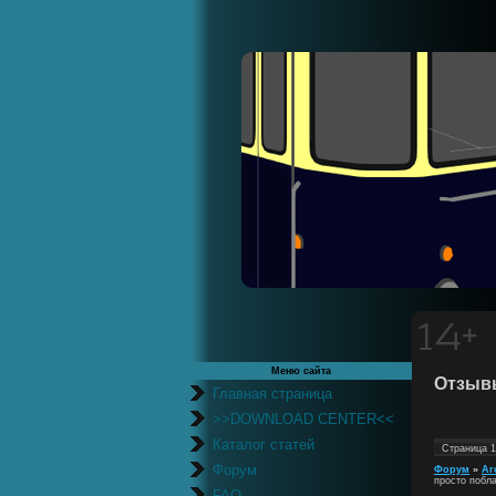
Меню сайта
Отзывы
Главная страница
>>DOWNLOAD CENTER<<
Каталог статей
Страница
1
Форум
Форум
»
Ar
просто побла
FAQ