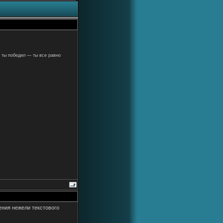
 ты победил — ты все равно
ния нежели текстового