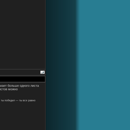
имает больше одного листа
истов можно
 ты победил — ты все равно