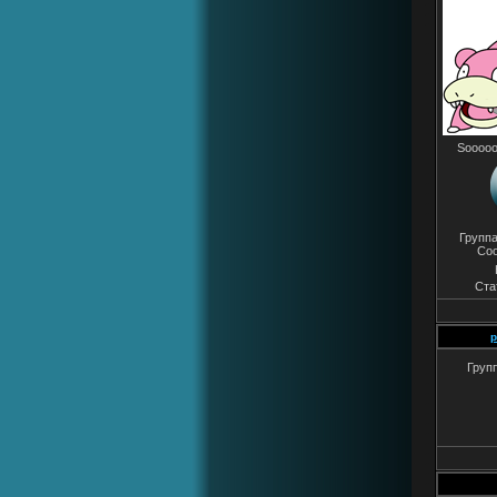
Sooooo
Групп
Со
Ста
p
Груп