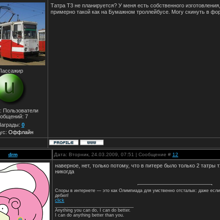
Татра Т3 не планируется? У меня есть собственного изготовления
примерно такой как на Бумажном троллейбусе. Могу скинуть в фор
Пассажир
: Пользователи
общений:
7
аграды:
0
ус:
Оффлайн
drm
Дата: Вторник, 24.03.2009, 07:51 | Сообщение #
12
наверное, нет, только потому, что в питере было только 2 татры т
никогда
Споры в интернете — это как Олимпиада для умственно отсталых: даже если
дебил!
click
________________________________
Anything you can do, I can do better.
I can do anything better than you.