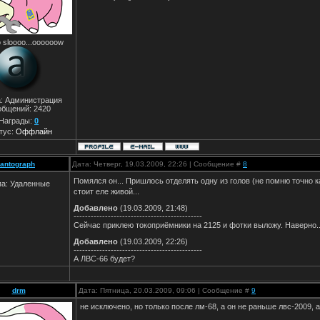
 sloooo...oooooow
а: Администрация
общений:
2420
Награды:
0
тус:
Оффлайн
antograph
Дата: Четверг, 19.03.2009, 22:26 | Сообщение #
8
Помялся он... Пришлось отделять одну из голов (не помню точно 
па: Удаленные
стоит еле живой...
Добавлено
(19.03.2009, 21:48)
---------------------------------------------
Сейчас приклею токоприёмники на 2125 и фотки выложу. Наверно..
Добавлено
(19.03.2009, 22:26)
---------------------------------------------
А ЛВС-66 будет?
drm
Дата: Пятница, 20.03.2009, 09:06 | Сообщение #
9
не исключено, но только после лм-68, а он не раньше лвс-2009, а