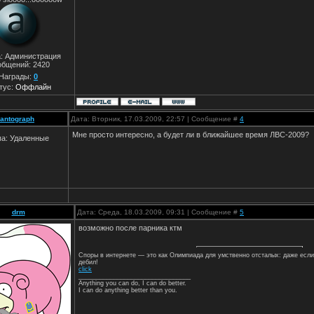
а: Администрация
общений:
2420
Награды:
0
тус:
Оффлайн
antograph
Дата: Вторник, 17.03.2009, 22:57 | Сообщение #
4
Мне просто интересно, а будет ли в ближайшее время ЛВС-2009?
па: Удаленные
drm
Дата: Среда, 18.03.2009, 09:31 | Сообщение #
5
возможно после парника ктм
Споры в интернете — это как Олимпиада для умственно отсталых: даже если
дебил!
click
________________________________
Anything you can do, I can do better.
I can do anything better than you.