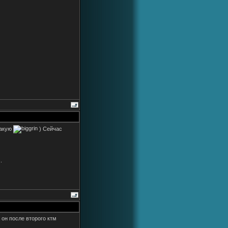
какую
) Сейчас
.
 он после второго ктм