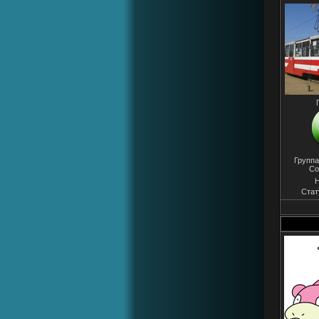
Группа
Со
Н
Стат