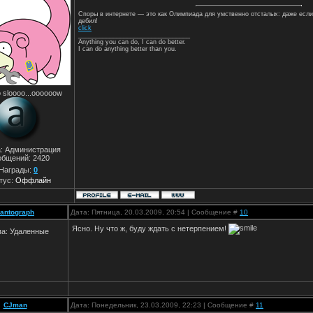
Споры в интернете — это как Олимпиада для умственно отсталых: даже если
дебил!
click
________________________________
Anything you can do, I can do better.
I can do anything better than you.
 sloooo...oooooow
а: Администрация
общений:
2420
Награды:
0
тус:
Оффлайн
antograph
Дата: Пятница, 20.03.2009, 20:54 | Сообщение #
10
Ясно. Ну что ж, буду ждать с нетерпением!
па: Удаленные
CJman
Дата: Понедельник, 23.03.2009, 22:23 | Сообщение #
11