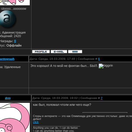
 sloooo...oooooow
а: Администрация
общений:
2420
Награды:
0
тус:
Оффлайн
antograph
Дата: Среда, 18.03.2009, 17:48 | Сообщение #
6
Это хорошо! А то мой не фонтан был... БЫЛ.
па: Удаленные
drm
Дата: Среда, 18.03.2009, 19:02 | Сообщение #
7
как был, поломал чтоли или чего еще?
Споры в интернете — это как Олимпиада для умственно отсталых: даже если
дебил!
click
________________________________
Anything you can do, I can do better.
I can do anything better than you.