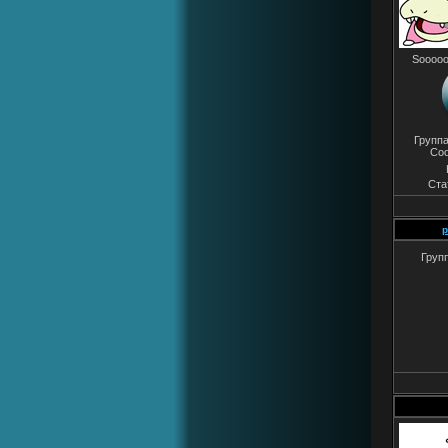
Sooooo
Групп
Со
Ста
p
Груп