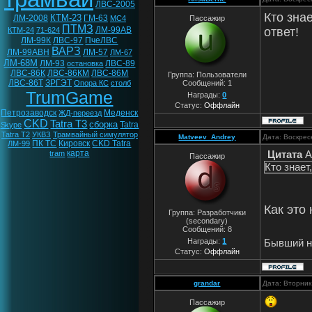
ЛВС-2005
Кто зна
КТМ-23
ЛМ-2008
ГМ-63
МС4
Пассажир
ПТМЗ
ЛМ-99АВ
ответ!
КТМ-24
71-624
ЛМ-99К
ЛВС-97
ПчеЛВС
ВАРЗ
ЛМ-99АВН
ЛМ-57
ЛМ-67
ЛМ-68М
ЛМ-93
ЛВС-89
остановка
ЛВС-86К
ЛВС-86КМ
ЛВС-86М
Группа: Пользователи
ЛВС-86Т
ЗРГЭТ
Опора КС
столб
Сообщений:
1
TrumGame
Награды:
0
Статус:
Оффлайн
Петрозаводск
Меденск
ЖД-переезд
CKD
Tatra T3
сборка
Tatra
Skype
Tatra T2
УКВЗ
Трамвайный симулятор
Matveev_Andrey
Дата: Воскрес
ПК ТС
Кировск
CKD Tatra
ЛМ-99
карта
Цитата
A
tram
Пассажир
Кто знает
Как это
Группа: Разработчики
(secondary)
Сообщений:
8
Бывший ни
Награды:
1
Статус:
Оффлайн
grandar
Дата: Вторник
Пассажир