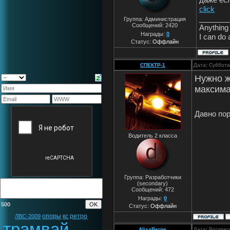
click
_______
Группа: Администрация
Сообщений:
2420
Anything 
Награды:
0
I can do 
Статус:
Оффлайн
СПЕКТР-1
Дата: Суббота
Нужно ж
максима
Давно пор
Водитель 2 класса
Группа: Разработчики
(secondary)
Сообщений:
472
Награды:
0
500
Статус:
Оффлайн
опоры
кс
ретро
ЛВС-2009
трамвай
AlisaBerne
Дата: Воскрес