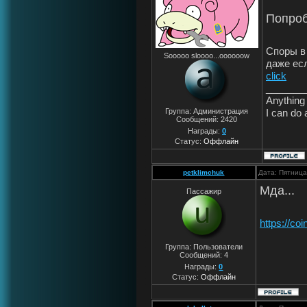
Попроб
Споры в
Sooooo sloooo...oooooow
даже ес
click
_______
Anything 
I can do 
Группа: Администрация
Сообщений:
2420
Награды:
0
Статус:
Оффлайн
petklimchuk
Дата: Пятница
Мда...
Пассажир
https://co
Группа: Пользователи
Сообщений:
4
Награды:
0
Статус:
Оффлайн