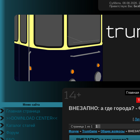
Суббота, 08.08.2026, 
Приветствую Вас
Без
Главная
Т
Меню сайта
ВНЕЗАПНО: а где города? -
Главная страница
>>DOWNLOAD CENTER<<
[
Ли
Каталог статей
1
Страница
1
из
1
Форум
»
TrumGame
»
Общие вопросы
»
ВНЕЗАПН
Форум
FAQ
ВНЕЗАПНО: а где города?