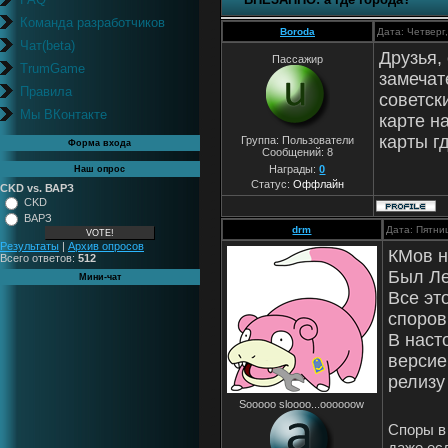
Команда разработчиков
Boroda
Дата: Четверг
Чат(beta)
Друзья,
Пассажир
TrumGame
замечат
Правила
советск
Мы ВКонтакте
карте н
карты г
Группа: Пользователи
Форма входа
Сообщений:
8
Награды:
0
Наш опрос
Статус:
Оффлайн
CKD vs. ВАРЗ
CKD
ВАРЗ
drm
Дата: Пятни
Результаты
|
Архив опросов
КМов н
Всего ответов:
512
Был Ле
Мини-чат
Все эт
споров
В наст
версие
релизу
Sooooo sloooo...oooooow
Споры в
даже ес