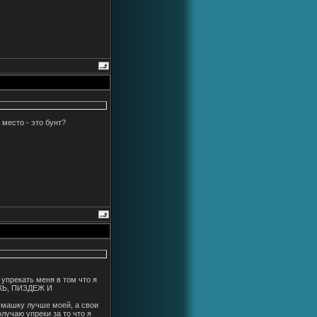
 место - это бунт?
 упрекать меня в том что я
ОЖЬ, ПИЗДЕЖ И
л машку лучше моей, а свои
лучаю упреки за то что я