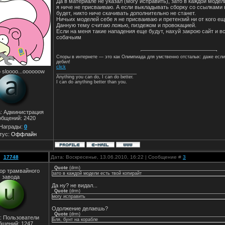
Да в материале не указал (могу исправить), зато в каждой модели
я ниче не присваиваю. А если выкладывать сборку со ссылками
будет, никто ниче скачивать дополнительно не станет.
Ничьих моделей себе я не присваиваю и претензий ни от кого ещ
Данную тему считаю ложью, пиздежом и провокацией.
Если на меня такие нападения еще будут, нахуй закрою сайт и в
собачьим
Споры в интернете — это как Олимпиада для умственно отсталых: даже если
дебил!
click
 sloooo...oooooow
________________________________
Anything you can do, I can do better.
I can do anything better than you.
а: Администрация
общений:
2420
Награды:
0
тус:
Оффлайн
17748
Дата: Воскресенье, 13.06.2010, 16:22 | Сообщение #
3
Quote
(
drm
)
ор трамвайного
зато в каждой модели есть твой копирайт
завода
Да ну? не видал...
Quote
(
drm
)
могу исправить
Одолжение делаешь?
Quote
(
drm
)
: Пользователи
Бля, бунт на корабле
бщений:
1247