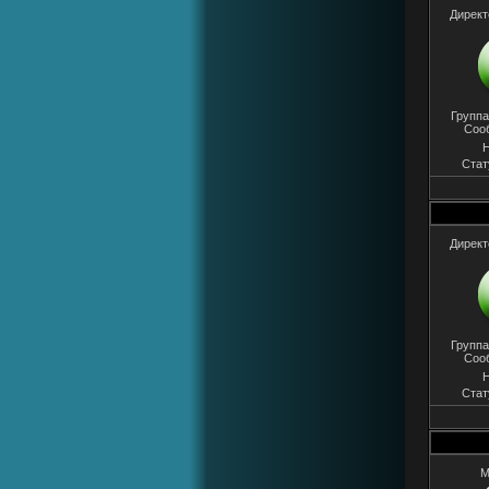
Директ
Группа
Соо
Н
Стат
Директ
Группа
Соо
Н
Стат
M