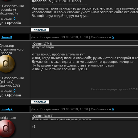
Добавлено
(13.06.2010, 16:27)
---------------------------------------------
: Разработчики
Раз пошла такая пьянка - то договоритесь, что всё, что выложено 
secondary)
использовать в своих сборках участникам этого же сайта без сог
общений:
47
Вы ещё в суд подайте друг на друга.
аграды:
0
ус:
Оффлайн
TarasB
Дата: Воскресенье, 13.06.2010, 16:28 | Сообщение #
5
Quote
(
17748
)
Директор
Да ну? не видал...
остроительного
завода
Я так понял, проблема только тут.
Я вот, когда выкладывал на свой сайт, руками ставил копирайт в 
Думаю, drm может сделать то же самое и тогда вопрос исчерпан.
Ну будущее - делая модели, ставьте копирайт сами.
И ваще, мне такие срачи не нужны.
: Разработчики
(primary)
бщений:
1372
Taras
Сообщение отредактировал
аграды:
0
ус:
Оффлайн
bimulyk
Дата: Воскресенье, 13.06.2010, 16:30 | Сообщение #
6
Quote
(
TarasB
)
erida team
И ваще, мне такие срачи нахуй не усрались.
+1