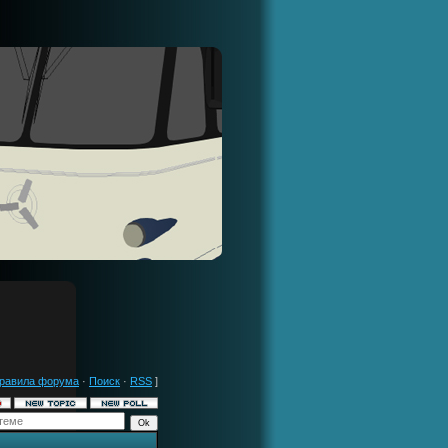
равила форума
·
Поиск
·
RSS
]