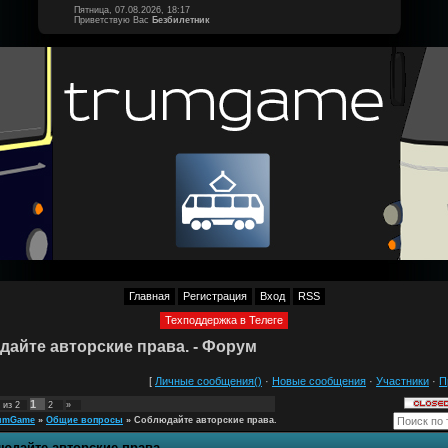
Пятница, 07.08.2026, 18:17
Приветствую Вас
Безбилетник
Главная
Регистрация
Вход
RSS
Техподдержка в Телеге
айте авторские права. - Форум
[
Личные сообщения()
·
Новые сообщения
·
Участники
·
П
1
из
2
2
»
umGame
»
Общие вопросы
»
Соблюдайте авторские права.
юдайте авторские права.