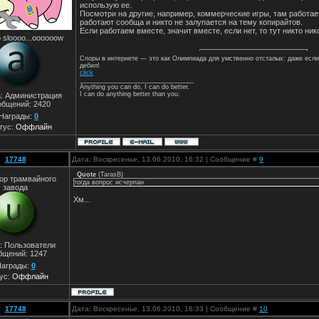
использую ее.
Посмотри на другие, например, коммерческие игры, там работае
работают сообща и никто не залупается на тему копирайтов.
Если работаем вместе, значит вместе, если нет, то тут никто ник
 sloooo...oooooow
Споры в интернете — это как Олимпиада для умственно отсталых: даже если
дебил!
click
________________________________
Anything you can do, I can do better.
I can do anything better than you.
а: Администрация
общений:
2420
Награды:
0
тус:
Оффлайн
17748
Дата: Воскресенье, 13.06.2010, 16:32 | Сообщение #
9
Quote
(
TarasB
)
ор трамвайного
тогда вопрос исчерпан
завода
Хм...
: Пользователи
бщений:
1247
аграды:
0
ус:
Оффлайн
17748
Дата: Воскресенье, 13.06.2010, 16:33 | Сообщение #
10