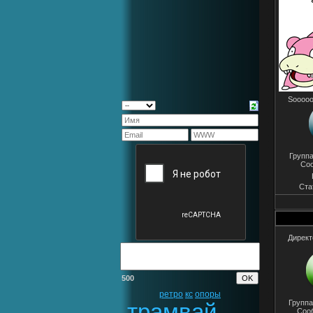
Sooooo
Групп
Со
Ста
Директ
500
ретро
кс
опоры
Группа
трамвай
Соо