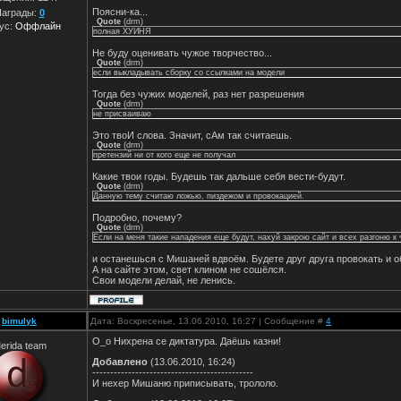
Поясни-ка...
аграды:
0
Quote
(
drm
)
ус:
Оффлайн
полная ХУЙНЯ
Не буду оценивать чужое творчество...
Quote
(
drm
)
если выкладывать сборку со ссылками на модели
Тогда без чужих моделей, раз нет разрешения
Quote
(
drm
)
не присваиваю
Это твоИ слова. Значит, сАм так считаешь.
Quote
(
drm
)
претензий ни от кого еще не получал
Какие твои годы. Будешь так дальше себя вести-будут.
Quote
(
drm
)
Данную тему считаю ложью, пиздежом и провокацией.
Подробно, почему?
Quote
(
drm
)
Если на меня такие нападения еще будут, нахуй закрою сайт и всех разгоню к
и останешься с Мишаней вдвоём. Будете друг друга провокать и о
А на сайте этом, свет клином не сошёлся.
Свои модели делай, не ленись.
bimulyk
Дата: Воскресенье, 13.06.2010, 16:27 | Сообщение #
4
О_о Нихрена се диктатура. Даёшь казни!
erida team
Добавлено
(13.06.2010, 16:24)
---------------------------------------------
И нехер Мишаню приписывать, трололо.