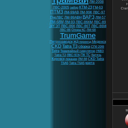
ЛМ-2008
Н
КТМ-23
ЛВС-2005
ГМ-63
забор
Стат
ПТМЗ
ЛМ-99АВ
ЛМ-99К
ЛВС-97
ВАРЗ
ПчеЛВС
ЛМ-99АВН
ЛМ-57
ЛМ-68М
ЛМ-93
ЛВС-86КМ
ЛВС-89
ЗРГЭТ
ЛВС-86К
ЛВС-86Т
ЛВС-86М
ЛВС-86
Опора КС
ЛМ-68
TrumGame
Петрозаводск
Меденск
ЖД-переезд
CKD
Tatra T3
сборка
СПб 20!8
Tatra
Трамвайный симулятор
УКВЗ
ПК ТС
Tatra T2
ЛВС-97А
Витязь
Кировск
CKD Tatra
локации
ЛМ-88
карта
T6A5
Tatra T6A5
M