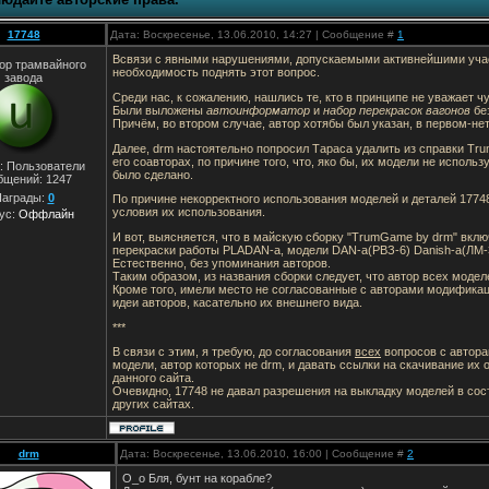
17748
Дата: Воскресенье, 13.06.2010, 14:27 | Сообщение #
1
Всвязи с явными нарушениями, допускаемыми активнейшими уча
ор трамвайного
необходимость поднять этот вопрос.
завода
Среди нас, к сожалению, нашлись те, кто в принципе не уважает ч
Были выложены
автоинформатор
и
набор перекрасок вагонов
без
Причём, во втором случае, автор хотябы был указан, в первом-нет
Далее, drm настоятельно попросил Тараса удалить из справки T
его соавторах, по причине того, что, яко бы, их модели не использ
: Пользователи
было сделано.
бщений:
1247
аграды:
0
По причине некорректного использования моделей и деталей 1774
условия их использования.
ус:
Оффлайн
И вот, выясняется, что в майскую сборку "TrumGame by drm" вклю
перекраски работы PLADAN-a, модели DAN-a(РВЗ-6) Danish-a(ЛМ-
Естественно, без упоминания авторов.
Таким образом, из названия сборки следует, что автор всех модел
Кроме того, имели место не согласованные с авторами модифика
идеи авторов, касательно их внешнего вида.
***
В связи с этим, я требую, до согласования
всех
вопросов с автора
модели, автор которых не drm, и давать ссылки на скачивание их
данного сайта.
Очевидно, 17748 не давал разрешения на выкладку моделей в сост
других сайтах.
drm
Дата: Воскресенье, 13.06.2010, 16:00 | Сообщение #
2
О_о Бля, бунт на корабле?