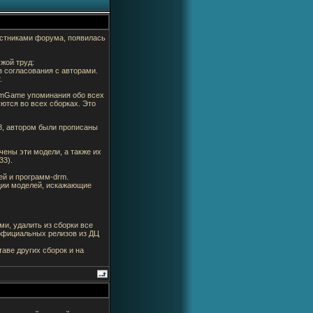
стниками форума, появилась
ужой труд:
 согласования с авторами.
.
rumGame упоминания обо всех
уются во всех сборках. Это
8, автором были прописаны
чены эти модели, а также их
33).
ей и программ-drm.
ции моделей, искажающие
ми, удалить из сборки все
 официальных релизов из ДЦ
аве других сборок и на