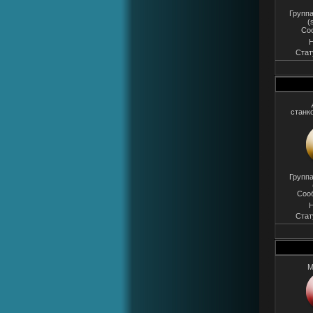
Группа
(
Со
Н
Стат
станк
Группа
Соо
Н
Стат
M