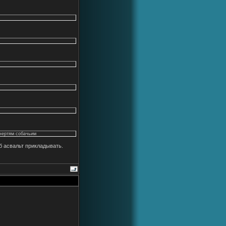
 чертям собачьим
б асвальт прикладывать.