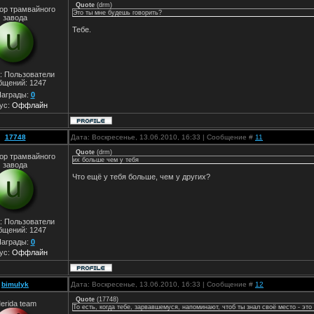
Quote
(
drm
)
ор трамвайного
Это ты мне будешь говорить?
завода
Тебе.
: Пользователи
бщений:
1247
аграды:
0
ус:
Оффлайн
17748
Дата: Воскресенье, 13.06.2010, 16:33 | Сообщение #
11
Quote
(
drm
)
ор трамвайного
их больше чем у тебя
завода
Что ещё у тебя больше, чем у других?
: Пользователи
бщений:
1247
аграды:
0
ус:
Оффлайн
bimulyk
Дата: Воскресенье, 13.06.2010, 16:33 | Сообщение #
12
Quote
(
17748
)
erida team
То есть, когда тебе, зарвавшемуся, напоминают, чтоб ты знал своё место - это