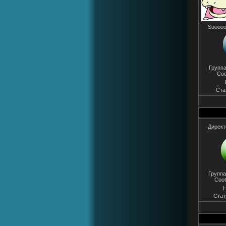
Sooooo
Групп
Со
Ста
Директ
Группа
Соо
Н
Стат