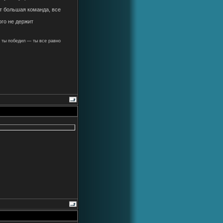
т большая команда, все
ого не держит
 ты победил — ты все равно