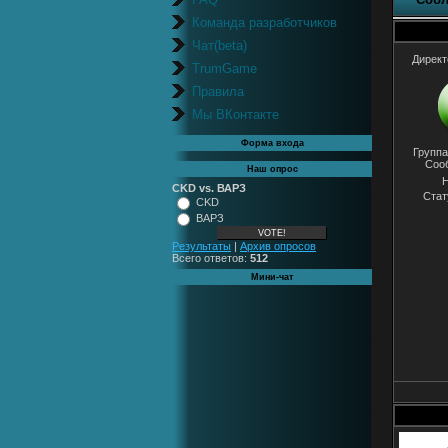
Команда разработчиков
Чат(beta)
Директ
TrumGame
Правила
Мы ВКонтакте
Форма входа
Группа
Соо
Наш опрос
Н
CKD vs. ВАРЗ
Стат
CKD
ВАРЗ
Результаты
|
Архив опросов
Всего ответов:
512
Мини-чат