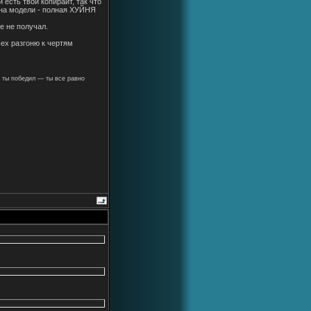
 есть твой копирайт, так что
 на модели - полная ХУЙНЯ
е не получал.
сех разгоню к чертям
 ты победил — ты все равно