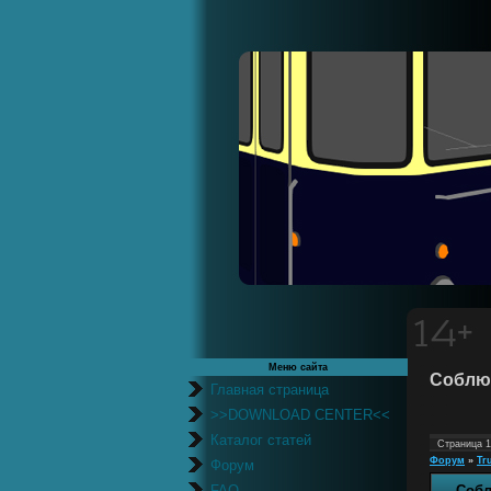
Меню сайта
Соблюд
Главная страница
>>DOWNLOAD CENTER<<
Каталог статей
Страница
1
Форум
»
Tr
Форум
FAQ
Собл