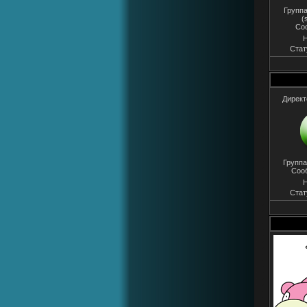
Группа
(
Со
Н
Стат
Директ
Группа
Соо
Н
Стат