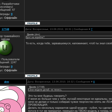
: Разработчики
secondary)
общений:
47
аграды:
0
ус:
Оффлайн
17748
Дата: Воскресенье, 13.06.2010, 16:31 | Сообщение #
7
Quote
(
drm
)
ор трамвайного
бунт на корабле?
завода
То есть, когда тебе, зарвавшемуся, напоминают, чтоб ты знал своё
: Пользователи
бщений:
1247
аграды:
0
ус:
Оффлайн
drm
Дата: Воскресенье, 13.06.2010, 16:32 | Сообщение #
8
Quote
(
17748
)
Свои модели делай, не ленись.
Это ты мне будешь говорить?
У меня их больше чем у тебя, пускай некоторые не идеальны, но
ниче не делаю и только собираю чужое творчество опять же Л
ПРОВОКАЦИЯ.
Делать по нескольку вариантов одной модели - хуйня, ты сдела
потуги я тут же прекратил, перешел на ТВОЮ модель и теперь по