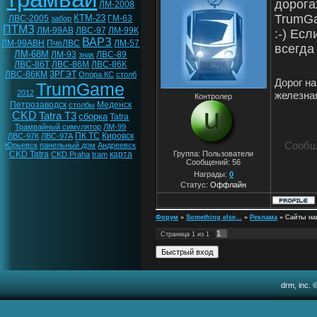
дорога
ЛМ-2008
TrumGa
КТМ-23
ЛВС-2005
ГМ-63
забор
ПТМЗ
ЛМ-99АВ
ЛВС-97
ЛМ-99К
:-) Ес
ВАРЗ
ЛМ-99АВН
ПчеЛВС
ЛМ-57
всегда
ЛМ-68М
ЛМ-93
ЛВС-89
знак
ЛВС-86Т
ЛВС-86М
ЛВС-86К
ЛВС-86КМ
ЗРГЭТ
Опора КС
столб
Дорог на
TrumGame
2012
железна
Контролер
Петрозаводск
Меденск
столбы
CKD
Tatra T3
сборка
Tatra
Трамвайный симулятор
ЛМ-99
ПК ТС
Кировск
ЛВС-97К
ЛВС-97А
Сообщ
Юрьевск
панельный дом
Андреевск
CKD Tatra
карта
Группа: Пользователи
CKD Praha
tram
Сообщений:
56
Награды:
0
Статус:
Оффлайн
Форум
»
Something else...
»
Реклама
»
Сайты на
1
Страница
1
из
1
drm, inc. 