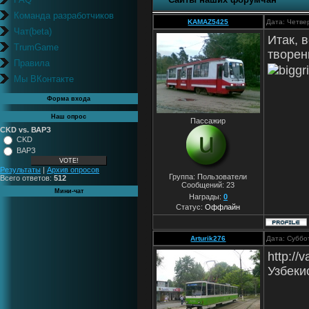
Команда разработчиков
KAMAZ5425
Дата: Четве
Чат(beta)
Итак, 
TrumGame
творен
Правила
Мы ВКонтакте
Форма входа
Наш опрос
Пассажир
CKD vs. ВАРЗ
CKD
ВАРЗ
Результаты
|
Архив опросов
Группа: Пользователи
Всего ответов:
512
Сообщений:
23
Мини-чат
Награды:
0
Статус:
Оффлайн
Arturik276
Дата: Суббо
http://
Узбеки