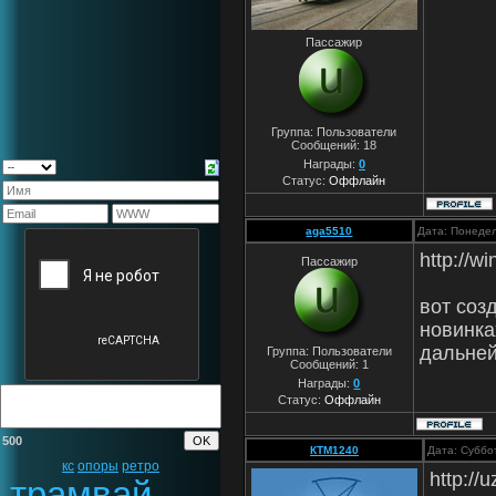
Пассажир
Группа: Пользователи
Сообщений:
18
Награды:
0
Статус:
Оффлайн
aga5510
Дата: Понедел
http://w
Пассажир
вот соз
новинка
дальней
Группа: Пользователи
Сообщений:
1
Награды:
0
Статус:
Оффлайн
500
КТМ1240
Дата: Суббо
кс
опоры
ретро
http://
трамвай