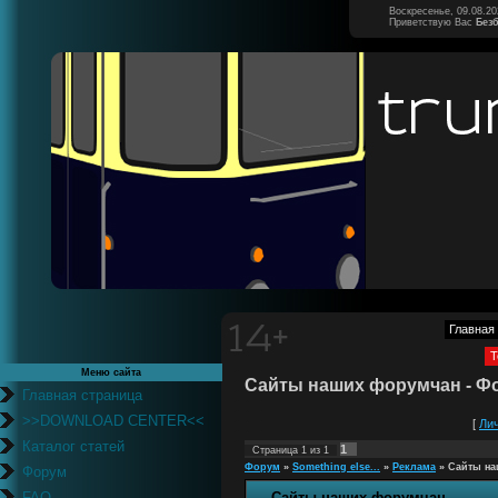
Воскресенье, 09.08.20
Приветствую Вас
Без
Главная
Т
Меню сайта
Сайты наших форумчан - Ф
Главная страница
>>DOWNLOAD CENTER<<
[
Ли
Каталог статей
1
Страница
1
из
1
Форум
»
Something else...
»
Реклама
»
Сайты на
Форум
FAQ
Сайты наших форумчан