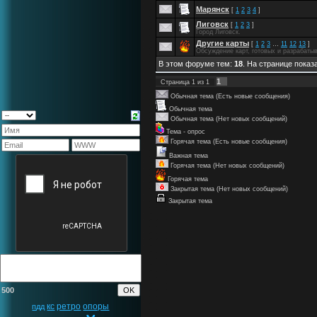
Марянск
[
1
2
3
4
]
Лиговск
[
1
2
3
]
Город Лиговск.
Другие карты
[
1
2
3
…
11
12
13
]
Обсуждение карт, готовых и разрабаты
В этом форуме тем:
18
. На странице показ
1
Страница
1
из
1
Обычная тема (Есть новые сообщения)
Обычная тема
Обычная тема (Нет новых сообщений)
Тема - опрос
Горячая тема (Есть новые сообщения)
Важная тема
Горячая тема (Нет новых сообщений)
Горячая тема
Закрытая тема (Нет новых сообщений)
Закрытая тема
500
кс
ретро
опоры
пдд