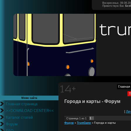
Воскресенье, 09.08.20
Приветствую Вас
Без
Главная
Т
Меню сайта
Города и карты - Форум
Главная страница
>>DOWNLOAD CENTER<<
[
Ли
Каталог статей
1
Страница
1
из
1
Форум
»
TrumGame
»
Города и карты
Форум
FAQ