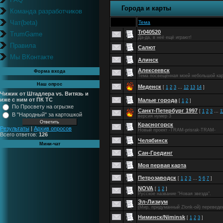
Города и карты
Команда разработчиков
Чат(beta)
Тема
Tr040520
TrumGame
Да-да, в неё ещё играют!
Правила
Салют
Мы ВКонтакте
Алинск
Алексеевск
Форма входа
Тема посвещённая моей небольшой кар
Наш опрос
Меденск
[
1
2
3
…
12
13
14
]
Чижик от Штадлера vs. Витязь и
иже с ним от ПК ТС
Малые города
[
1
2
]
По Просвету на огрызке
Санкт-Петербург 1997
[
1
2
3
…
1
В "Народный" за картошкой
версия нумер 3
Красногорск
Результаты
|
Архив опросов
Новый проект -TRAM-prisrak-TRAM-
Всего ответов:
126
Челябинск
Мини-чат
Сан-Грединг
Моя первая карта
Петрозаводск
[
1
2
3
…
5
6
7
]
NOVA
[
1
2
]
Русское название "Новая звезда".
Эл-Лизиум
(Мир, придуманный Zlonk-ой) переведе
Ниминск/Niminsk
[
1
2
3
]