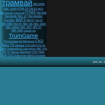
трамвай
ЛМ-2008
КТМ-23
ЛВС-2005
ГМ-63
МС4
ПТМЗ
ЛМ-99К
Моторный
стальной
ЛМ-99АВ
ЛВС-97
ЛМ-99АВН
ВАРЗ
ПчеЛВС
ЛМ-57
ЛМ-67
ЛМ-68М
ЛМ-93
ЛВС-89
ЛВС-86М
ЛВС-86КМ
ЛВС-86Т
ЗРГЭТ
ЛВС-86К
новый год
TrumGame
CKD
Петрозаводск
Меденск
Tatra T3
сборка
СПб 20!8
КТМ-30
Tatra
Трамвайный симулятор
ЛВС-97А
ПК ТС
Кировск
CKD Tatra
Витязь
карта
T6A5
CKD Praha
tram
Калинин
drm, inc. 