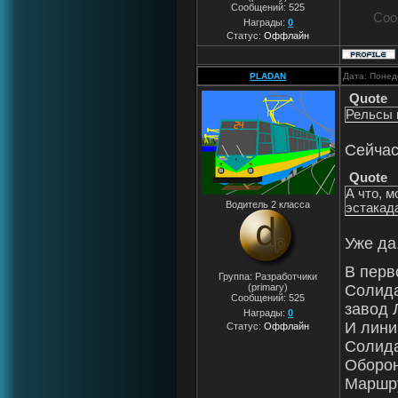
Сообщений:
525
Соо
Награды:
0
Статус:
Оффлайн
PLADAN
Дата: Понед
Quote
Рельсы 
Сейчас
Quote
А что, 
Водитель 2 класса
эстакад
Уже да
В перв
Группа: Разработчики
Солида
(primary)
Сообщений:
525
завод 
Награды:
0
И лини
Статус:
Оффлайн
Солида
Оборо
Маршру