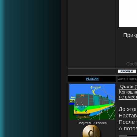
Прик
Сооб
PLADAN
Дата: Понед
Quote
(
Конюшню
не вмест
До это
Настав
После 
Водитель 2 класса
А пото