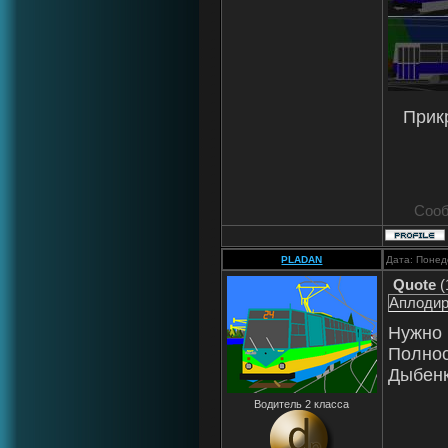
Прик
Сооб
PLADAN
Дата: Понед
Quote
(
Аплодир
Нужно 
Полнос
Дыбенк
Водитель 2 класса