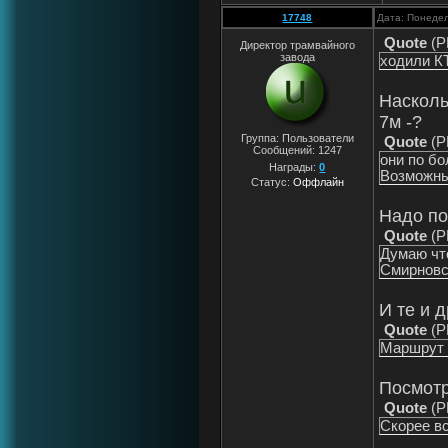
17748
Дата: Понедел
Quote
(
P
Директор трамвайного
завода
ходили К
Насколь
7м -?
Группа: Пользователи
Quote
(
P
Сообщений:
1247
они по б
Награды:
0
Возможны
Статус:
Оффлайн
Надо по
Quote
(
P
Думаю чт
Смирновск
И те и 
Quote
(
P
Маршрут 
Посмотр
Quote
(
P
Скорее вс