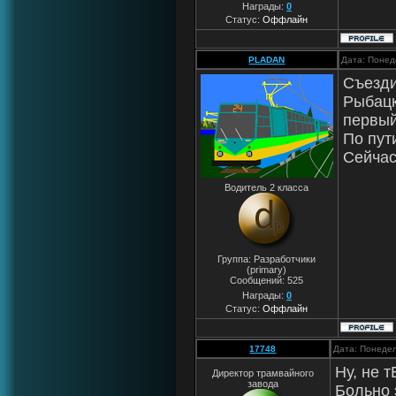
Награды:
0
Статус:
Оффлайн
PLADAN
Дата: Понед
Съезди
Рыбацк
первый
По пут
Сейчас
Водитель 2 класса
Группа: Разработчики
(primary)
Сообщений:
525
Награды:
0
Статус:
Оффлайн
17748
Дата: Понедел
Ну, не 
Директор трамвайного
завода
Больно э