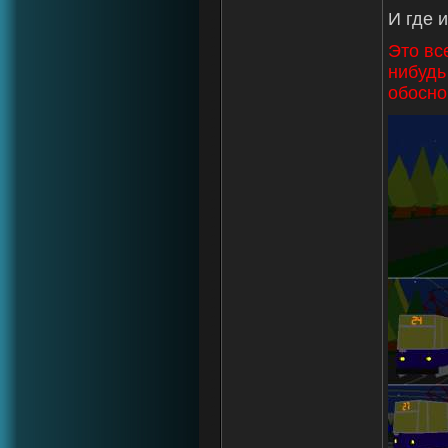
И где 
Это вс
нибудь
обосно