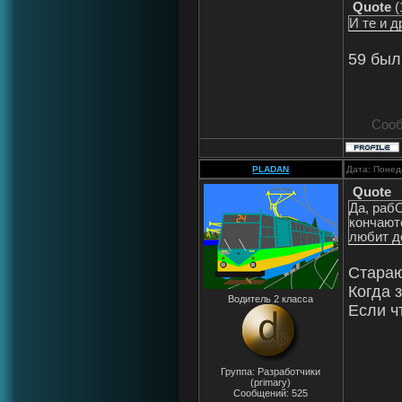
Quote
(
И те и д
59 был
Сооб
PLADAN
Дата: Понед
Quote
Да, рабО
кончаютс
любит д
Стараю
Когда 
Водитель 2 класса
Если ч
Группа: Разработчики
(primary)
Сообщений:
525