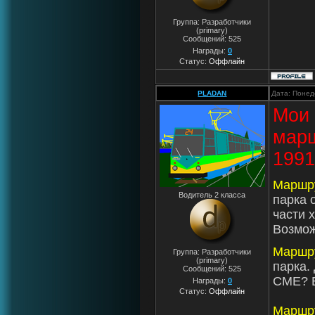
Группа: Разработчики
(primary)
Сообщений:
525
Награды:
0
Статус:
Оффлайн
PLADAN
Дата: Понед
Мои 
марш
1991
Маршр
Водитель 2 класса
парка 
части 
Возмож
Маршр
Группа: Разработчики
(primary)
парка.
Сообщений:
525
СМЕ? Е
Награды:
0
Статус:
Оффлайн
Маршр