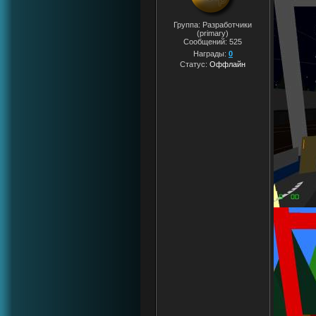
Группа: Разработчики
(primary)
Сообщений:
525
Награды:
0
Статус:
Оффлайн