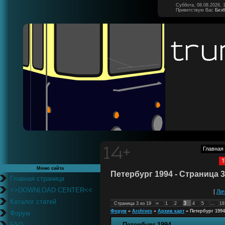
Суббота, 08.08.2026, 
Приветствую Вас
Без
Главная
Т
Меню сайта
Петербург 1994 - Страница 
Главная страница
>>DOWNLOAD CENTER<<
[
Ли
Каталог статей
3
Страница
3
из
19
«
1
2
4
5
…
18
Форум
»
Archives
»
Архив карт
»
Петербург 1994
Форум
FAQ
Петербург 1994