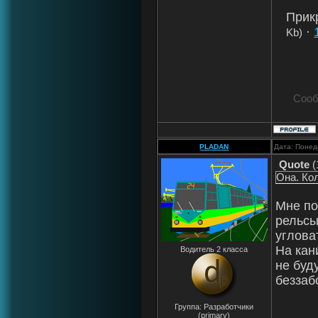
Прик
·
Kb)
Сооб
PLADAN
Дата: Понед
Quote
(
Она. Ко
Мне по
рельсы
углова
На кан
Водитель 2 класса
не буд
беззаб
Группа: Разработчики
(primary)