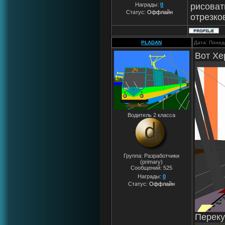
рисоват
Награды:
0
Статус:
Оффлайн
отрезков
PLADAN
Дата: Понед
Вот Хе
Водитель 2 класса
Группа: Разработчики
(primary)
Сообщений:
525
Награды:
0
Статус:
Оффлайн
Переку