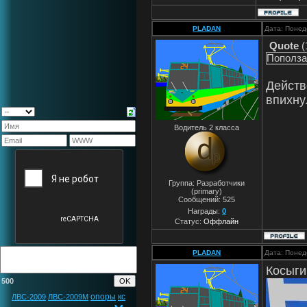
PLADAN
Дата: Понед
Quote
(
Поползал
Действ
впихну
Водитель 2 класса
Группа: Разработчики
(primary)
Сообщений:
525
Награды:
0
Статус:
Оффлайн
PLADAN
Дата: Понед
Косыги
500
опоры
кс
ЛВС-2009
ЛВС-2009М