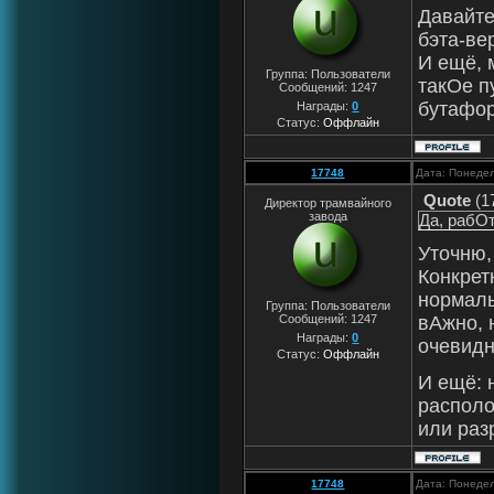
Давайте
бэта-ве
И ещё, 
Группа: Пользователи
такОе п
Сообщений:
1247
бутафор
Награды:
0
Статус:
Оффлайн
17748
Дата: Понедел
Quote
(
1
Директор трамвайного
завода
Да, рабОт
Уточню,
Конкрет
нормаль
Группа: Пользователи
вАжно, 
Сообщений:
1247
Награды:
0
очевид
Статус:
Оффлайн
И ещё:
располо
или раз
17748
Дата: Понедел