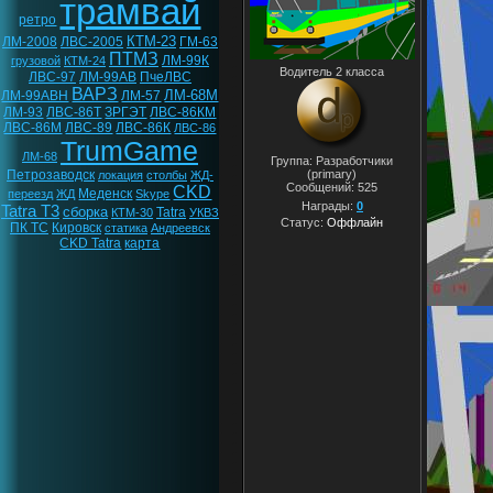
трамвай
ретро
КТМ-23
ЛМ-2008
ЛВС-2005
ГМ-63
ПТМЗ
ЛМ-99К
грузовой
КТМ-24
Водитель 2 класса
ЛВС-97
ЛМ-99АВ
ПчеЛВС
ВАРЗ
ЛМ-68М
ЛМ-99АВН
ЛМ-57
ЛМ-93
ЛВС-86Т
ЗРГЭТ
ЛВС-86КМ
ЛВС-86М
ЛВС-89
ЛВС-86К
ЛВС-86
TrumGame
ЛМ-68
Группа: Разработчики
Петрозаводск
(primary)
локация
столбы
ЖД-
Сообщений:
525
CKD
Меденск
переезд
ЖД
Skype
Награды:
0
Tatra T3
сборка
Tatra
КТМ-30
УКВЗ
Статус:
Оффлайн
ПК ТС
Кировск
статика
Андреевск
CKD Tatra
карта