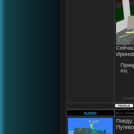
Сейчас
Иринов
Прик
Kb)
Сооб
PLADAN
Дата: Понед
Поеду.
Путево