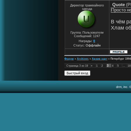
Quote
(
P
Директор трамвайного
завода
Просто не
В чём р
Хлам об
Группа: Пользователи
Сообщений:
1247
Награды:
0
Статус:
Оффлайн
Форум
»
Archives
»
Архив карт
»
Петербург 1994
3
Страница
3
из
19
«
1
2
4
5
…
18
drm, inc. 