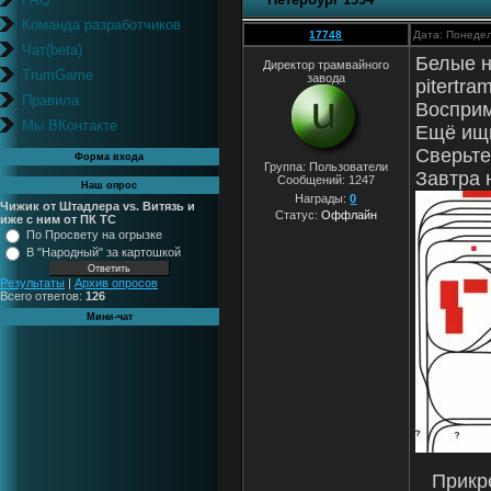
Команда разработчиков
17748
Дата: Понедел
Чат(beta)
Белые н
Директор трамвайного
TrumGame
завода
pitertra
Правила
Восприм
Мы ВКонтакте
Ещё ищи
Сверьте
Форма входа
Группа: Пользователи
Завтра 
Сообщений:
1247
Наш опрос
Награды:
0
Чижик от Штадлера vs. Витязь и
Статус:
Оффлайн
иже с ним от ПК ТС
По Просвету на огрызке
В "Народный" за картошкой
Результаты
|
Архив опросов
Всего ответов:
126
Мини-чат
Прикр