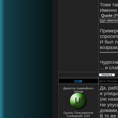
Тоже та
Именно 
Quote
(
P
где именн
Примерн
спросит
И был л
возразил
Чудесна
... и с
17748
Дата: Понедел
Да, раб
Директор трамвайного
завода
и улицы
(не наз
Не упус
домами,
Группа: Пользователи
В то же
Сообщений:
1247