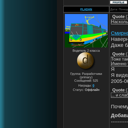
PLADAN
Дата: Понед
Quote
(
Насколь
Смирно
Наверн
Даже б
Водитель 2 класса
Quote
(
Тоже та
Именно 
Я
Группа: Разработчики
Я виде
(primary)
2005-06
Сообщений:
525
Награды:
0
Quote
(
Статус:
Оффлайн
... и сл
Почем
Добав
----------