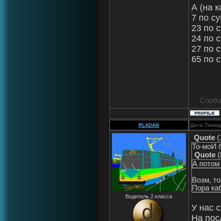
А (на к
7 по с
23 по 
24 по 
27 по 
65 по 
Сообщ
PLADAN
Дата: Понед
Quote
(
То-моИ 
Quote
(
А потом
Возм, то
Пора ка
Водитель 2 класса
У нас 
На пос